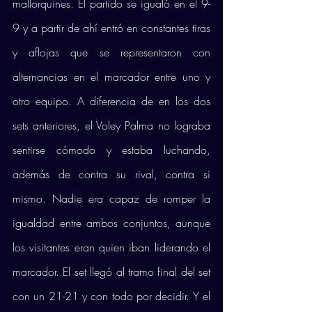
mallorquines. El partido se igualó en el 9-
9 y a partir de ahí entró en constantes tiras 
y aflojas que se representaron con 
alternancias en el marcador entre uno y 
otro equipo. A diferencia de en los dos 
sets anteriores, el Voley Palma no lograba 
sentirse cómodo y estaba luchando, 
además de contra su rival, contra si 
mismo. Nadie era capaz de romper la 
igualdad entre ambos conjuntos, aunque 
los visitantes eran quien iban liderando el 
marcador. El set llegó al tramo final del set 
con un 21-21 y con todo por decidir. Y el 