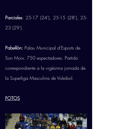
Parciales
: 25-17 (24’), 25-15 (28’), 25-
23 (29’). 
Pabellón:
 Palau Municipal d’Esports de 
Son Moix. 750 espectadores. Partido 
correspondiente a la vigésima jornada de 
la Superliga Masculina de Voleibol.
FOTOS