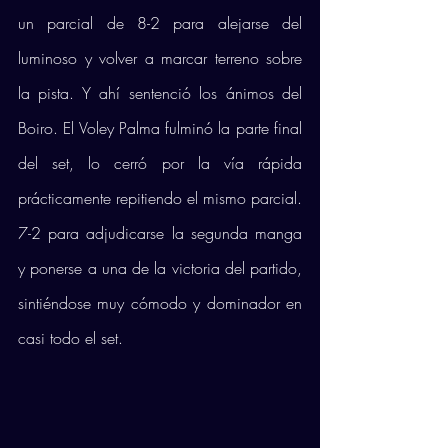
un parcial de 8-2 para alejarse del 
luminoso y volver a marcar terreno sobre 
la pista. Y ahí sentenció los ánimos del 
Boiro. El Voley Palma fulminó la parte final 
del set, lo cerró por la vía rápida 
prácticamente repitiendo el mismo parcial. 
7-2 para adjudicarse la segunda manga 
y ponerse a una de la victoria del partido, 
sintiéndose muy cómodo y dominador en 
casi todo el set.