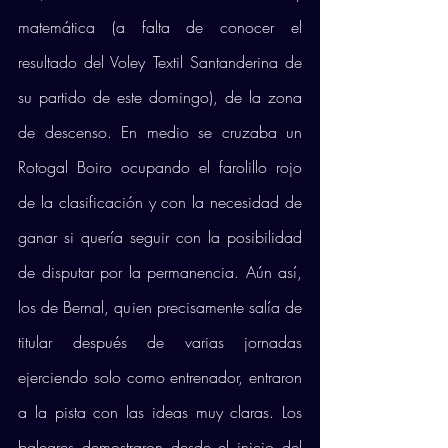
matemática (a falta de conocer el 
resultado del Voley Textil Santanderina de 
su partido de este domingo), de la zona 
de descenso. En medio se cruzaba un 
Rotogal Boiro ocupando el farolillo rojo 
de la clasificación y con la necesidad de 
ganar si quería seguir con la posibilidad 
de disputar por la permanencia. Aún así, 
los de Bernal, quien precisamente salía de 
titular después de varias jornadas 
ejerciendo solo como entrenador, entraron 
a la pista con las ideas muy claras. Los 
baleares demostraron desde el inicio del 