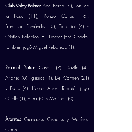
Club Voley Palma:
 Abel Bernal (6), Toni de 
la Rosa (11), Renzo Cairús (16), 
Francisco Fernández (6), Tom Liot (4) y 
Cristian Palacios (8). Líbero: José Osado. 
También jugó Miguel Reboredo (1).
Rotogal Boiro:
 Casais (7), Davila (4), 
Arjones (0), Iglesias (4), Del Carmen (21) 
y Barro (4). Líbero: Alves. También jugó 
Quelle (1), Vidal (0) y Martínez (0).
Árbitros:
 Granados Cisneros y Martínez 
Obón.