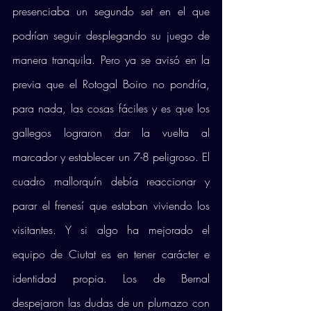
presenciaba un segundo set en el que 
podrían seguir desplegando su juego de 
manera tranquila. Pero ya se avisó en la 
previa que el Rotogal Boiro no pondría, 
para nada, las cosas fáciles y es que los 
gallegos lograron dar la vuelta al 
marcador y establecer un 7-8 peligroso. El 
cuadro mallorquín debía reaccionar y 
parar el frenesí que estaban viviendo los 
visitantes. Y si algo ha mejorado el 
equipo de Ciutat es en tener carácter e 
identidad propia. Los de Bernal 
despejaron las dudas de un plumazo con 