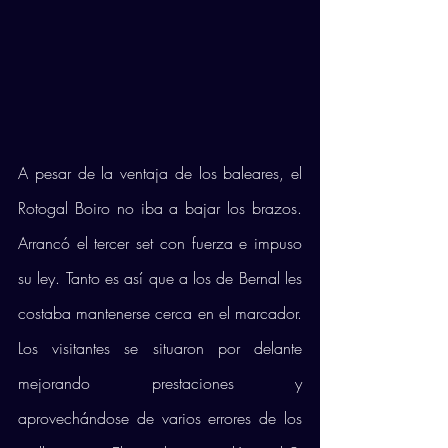
A pesar de la ventaja de los baleares, el 
Rotogal Boiro no iba a bajar los brazos. 
Arrancó el tercer set con fuerza e impuso 
su ley. Tanto es así que a los de Bernal les 
costaba mantenerse cerca en el marcador. 
Los visitantes se situaron por delante 
mejorando prestaciones y 
aprovechándose de varios errores de los 