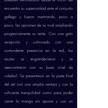
encuentro su superioridad ante el conjunto 
gallego y fueron mermando, poco a 
poco, las opciones de su rival ampliando 
progresivamente su renta. Con una gran 
recepción y culminado con una 
contundente presencia en la red, los 
azules se engrandecieron y se 
reencontraron con su buen nivel de 
voleibol. Se presentaron en la parte final 
del set con una amplia ventaja y con la 
suficiente tranquilidad como para poder 
cerrar la manga sin apuros y con un 