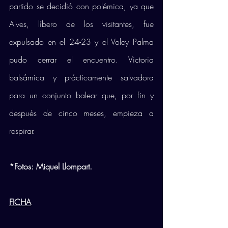
partido se decidió con polémica, ya que 
Alves, líbero de los visitantes, fue 
expulsado en el 24-23 y el Voley Palma 
pudo cerrar el encuentro. Victoria 
balsámica y prácticamente salvadora 
para un conjunto balear que, por fin y 
después de cinco meses, empieza a 
respirar. 
*Fotos: Miquel Llompart.
FICHA