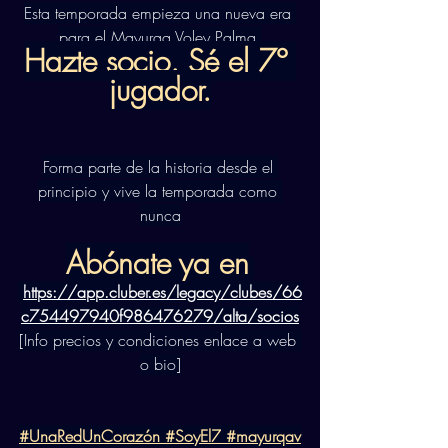
Esta temporada empieza una nueva era 
para el Mayurqa Voley Palma.
Hazte socio. Sé el 7º 
jugador.
Forma parte de la historia desde el 
principio y vive la temporada como 
nunca
Abónate ya en
https://app.cluber.es/legacy/clubes/66
c754497940f986476279/alta/socios
[Info precios y condiciones enlace a web 
o bio]
#UnaRedUnCorazón
#SoyEl7
#mayurqav