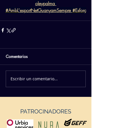
oleypalma
#AmbL
'esportNetGuanyamSempre 
#Esforç
Comentarios
Escribir un comentario...
PATROCINADORES