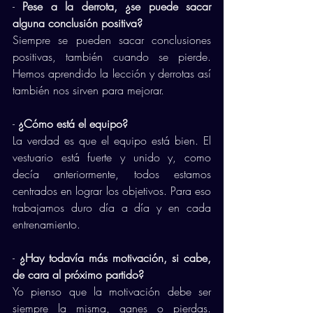
- 
Pese a la derrota, ¿se puede sacar 
alguna conclusión positiva?
Siempre se pueden sacar conclusiones 
positivas, también cuando se pierde. 
Hemos aprendido la lección y derrotas así 
también nos sirven para mejorar. 
- 
¿Cómo está el equipo?
La verdad es que el equipo está bien. El 
vestuario está fuerte y unido y, como 
decía anteriormente, todos estamos 
centrados en lograr los objetivos. Para eso 
trabajamos duro día a día y en cada 
entrenamiento.
- 
¿Hay todavía más motivación, si cabe, 
de cara al próximo partido? 
Yo pienso que la motivación debe ser 
siempre la misma, ganes o pierdas. 