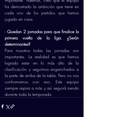
importante. Además, creo que el equipo 
ha demostrado la ambición que tiene en 
cada uno de los partidos que hemos 
jugado en casa. 
- 
Quedan 2 jornadas para que finalice la 
primera vuelta de la liga. ¿Serán 
determinantes? 
Para nosotros todas las jornadas son 
importantes. La realidad es que hemos 
logrado estar en lo más alto de la 
clasificación y seguimos enganchados a 
la parte de arriba de la tabla. Pero no nos 
conformamos con eso. Este equipo 
siempre aspira a más y así seguirá siendo 
durante toda la temporada. 