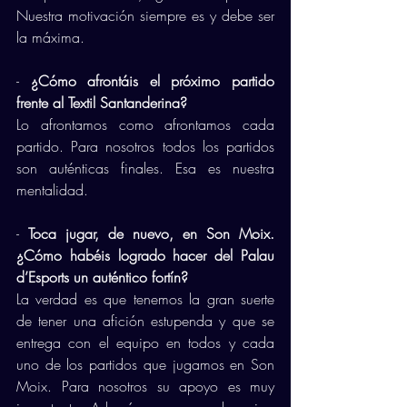
Nuestra motivación siempre es y debe ser 
la máxima. 
- 
¿Cómo afrontáis el próximo partido 
frente al Textil Santanderina?
Lo afrontamos como afrontamos cada 
partido. Para nosotros todos los partidos 
son auténticas finales. Esa es nuestra 
mentalidad. 
- 
Toca jugar, de nuevo, en Son Moix. 
¿Cómo habéis logrado hacer del Palau 
d’Esports un auténtico fortín?
La verdad es que tenemos la gran suerte 
de tener una afición estupenda y que se 
entrega con el equipo en todos y cada 
uno de los partidos que jugamos en Son 
Moix. Para nosotros su apoyo es muy 