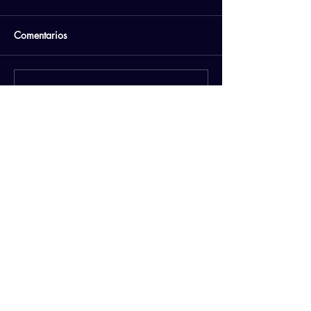
Comentarios
Escribir un comentario...
PATROCINADORES
https://geffsport.com/es/