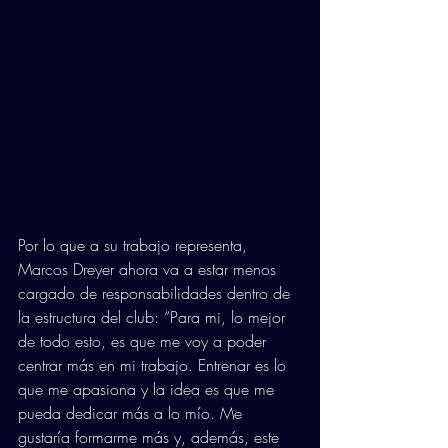
Por lo que a su trabajo representa, 
Marcos Dreyer ahora va a estar menos 
cargado de responsabilidades dentro de 
la estructura del club: “Para mi, lo mejor 
de todo esto, es que me voy a poder 
centrar más en mi trabajo. Entrenar es lo 
que me apasiona y la idea es que me 
pueda dedicar más a lo mío. Me 
gustaría formarme más y, además, este 