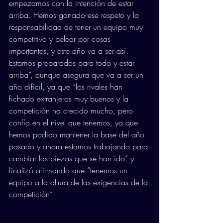
empezamos con la intención de estar 
arriba. Hemos ganado ese respeto y la 
responsabilidad de tener un equipo muy 
competitivo y pelear por cosas 
importantes, y este año va a ser así. 
Estamos preparados para todo y estar 
arriba”, aunque asegura que va a ser un 
año difícil, ya que “los rivales han 
fichado extranjeros muy buenos y la 
competición ha crecido mucho, pero 
confío en el nivel que tenemos, ya que 
hemos podido mantener la base del año 
pasado y ahora estamos trabajando para 
cambiar las piezas que se han ido” y 
finalizó afirmando que “tenemos un 
equipo a la altura de las exigencias de la 
competición”.