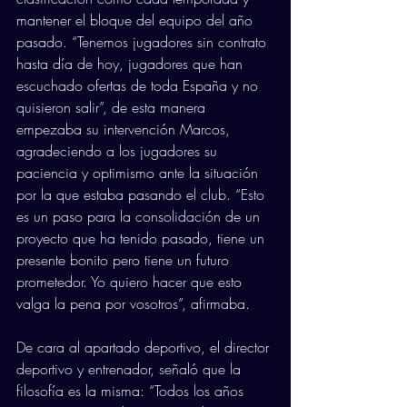
mantener el bloque del equipo del año 
pasado. “Tenemos jugadores sin contrato 
hasta día de hoy, jugadores que han 
escuchado ofertas de toda España y no 
quisieron salir”, de esta manera 
empezaba su intervención Marcos, 
agradeciendo a los jugadores su 
paciencia y optimismo ante la situación 
por la que estaba pasando el club. “Esto 
es un paso para la consolidación de un 
proyecto que ha tenido pasado, tiene un 
presente bonito pero tiene un futuro 
prometedor. Yo quiero hacer que esto 
valga la pena por vosotros”, afirmaba.
De cara al apartado deportivo, el director 
deportivo y entrenador, señaló que la 
filosofía es la misma: “Todos los años 