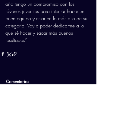
año tengo un compromiso con los 
jóvenes juveniles para intentar hacer un 
buen equipo y estar en lo más alto de su 
categoría. Voy a poder dedicarme a lo 
que sé hacer y sacar más buenos 
resultados”.
Comentarios
Escribir un comentario...