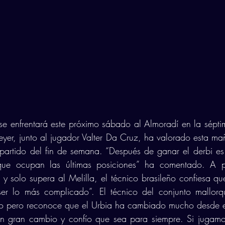
se enfrentará este próximo sábado al Almoradí en la sépti
yer, junto al jugador Valter Da Cruz, ha valorado esta mañ
partido del fin de semana. “Después de ganar el derbi es m
que ocupan las últimas posiciones” ha comentado. A p
y solo supera al Melilla, el técnico brasileño confiesa qu
er lo más complicado”. El técnico del conjunto mallorqu
ugo pero reconoce que el Urbia ha cambiado mucho desde e
un gran cambio y confío que sea para siempre. Si jugam