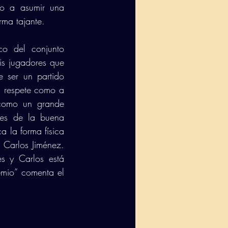
o a asumir una 
ma tajante. 
o del conjunto 
is jugadores que 
ser un partido 
 respete como a 
como un grande 
es de la buena 
a la forma física 
 Carlos Jiménez. 
s y Carlos está 
mio” comenta el 