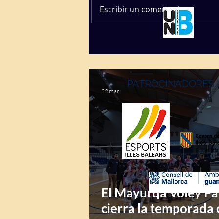
Escribir un comentario...
PATROCINADORES 
22 mar
El Mayurqa Voley P
cierra la temporada 