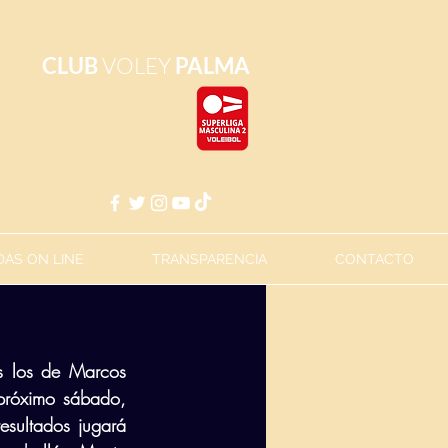
CLUB
VOLEY
PALMA
AS ON LINE
TRANSPARENCIA
CONTACTO
s los de Marcos 
 próximo sábado, 
sultados jugará 