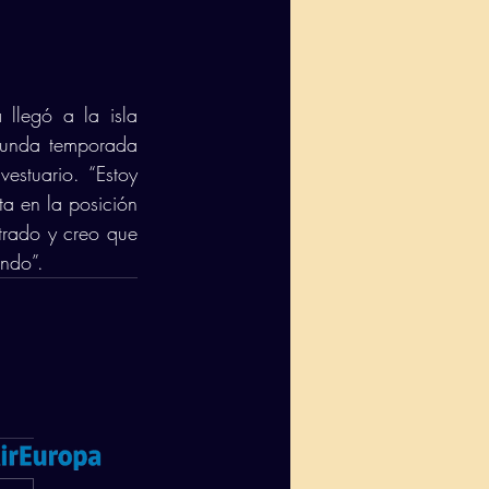
llegó a la isla 
gunda temporada 
estuario. “Estoy 
a en la posición 
trado y creo que 
ndo”. 