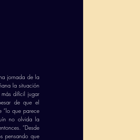
ma jornada de la 
ana la situación 
ás difícil jugar 
esar de que el 
e “lo que parece 
ín no olvida la 
ntonces. “Desde 
os pensando que 