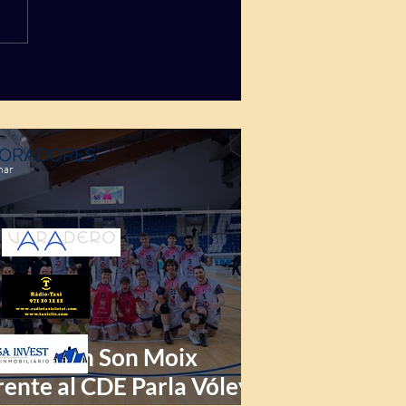
ORADORES
mar
riunfo en Son Moix
rente al CDE Parla Vóley