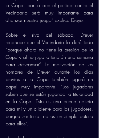
la Copa, por lo que el partido contra el 
Vecindario será muy importante para 
afianzar nuestro juego” explica Dreyer. 
Sobre el rival del sábado, Dreyer 
reconoce que el Vecindario lo dará todo 
“porque ahora no tiene la presión de la 
Copa y al no jugarla tendrán una semana 
para descansar”. La motivación de los 
hombres de Dreyer durante los días 
previos a la Copa también jugará un 
papel muy importante. “Los jugadores 
saben que se están jugando la titularidad 
en la Copa. Esto es una buena noticia 
para mí y un aliciente para los jugadores, 
porque ser titular no es un simple detalle 
para ellos”.