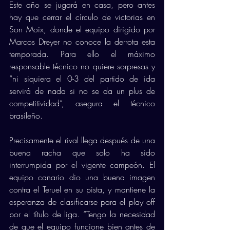
Este año se jugará en casa, pero antes 
hay que cerrar el círculo de victorias en 
Son Moix, donde el equipo dirigido por 
Marcos Dreyer no conoce la derrota esta 
temporada. Para ello el máximo 
responsable técnico no quiere sorpresas y 
“ni siquiera el 0-3 del partido de ida 
servirá de nada si no se da un plus de 
competitividad”, asegura el técnico 
brasileño.  
Precisamente el rival llega después de una 
buena racha que solo ha sido 
interrumpida por el vigente campeón. El 
equipo canario dio una buena imagen 
contra el Teruel en su pista, y mantiene la 
esperanza de clasificarse para el play off 
por el título de liga. “Tengo la necesidad 
de que el equipo funcione bien antes de 