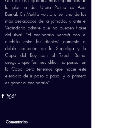
Uno de los jugadores más importantes de 
la plantilla del Urbia Palma es Abel 
Bernal. En Melilla volvió a ser uno de los 
más destacados de la jornada, y ante el 
Vecindario admite que no pueden fiarse 
del rival. “El Vecindario vendrá con el 
cuchillo entre los dientes” comenta el 
doble campeón de la Superliga y la 
Copa del Rey con el Teruel. Bernal 
asegura que “es muy difícil no pensar en 
la Copa pero tenemos que hacer este 
ejercicio de ir paso a paso, y lo primero 
es ganar al Vecindario”. 
Comentarios