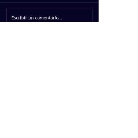
Escribir un comentario...
PATROCINADORES
https://geffsport.com/es/
PATROCINADORES INSTITUCIONALES