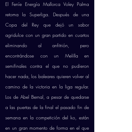
El Feníe Energía Mallorca Voley Palma 
retoma la Superliga. Después de una 
Copa del Rey que dejó un sabor 
agridulce con un gran partido en cuartos 
eliminando al anfitrión, pero 
encontrándose con un Melilla en 
semifinales contra el que no pudieron 
hacer nada, los baleares quieren volver al 
camino de la victoria en la liga regular. 
Los de Abel Bernal, a pesar de quedarse 
a las puertas de la final el pasado fin de 
semana en la competición del ko, están 
en un gran momento de forma en el que 