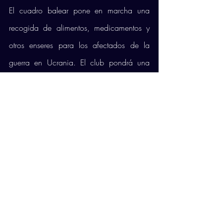
El cuadro balear pone en marcha una 
recogida de alimentos, medicamentos y 
otros enseres para los afectados de la 
guerra en Ucrania. El club pondrá una 
parada en la entrada de Son Moix, al 
lado de la de Feníe Energía, para 
recolectar comida y otras necesidades 
para el pueblo ucraniano que se ha visto 
devastado por la guerra que empezó 
hace más de una semana. El Voley Palma 
recogerá a partir de las 18:30 horas y lo 
hace mediante la Asociación Familia 
Ucraniana de Mallorca. 