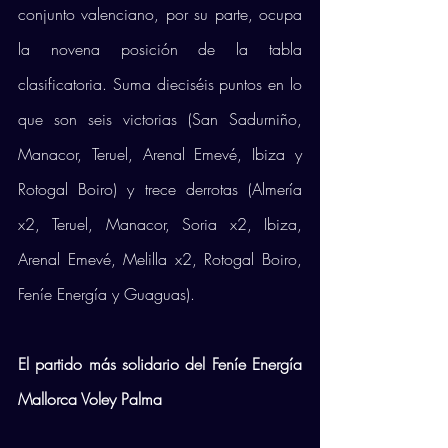
conjunto valenciano, por su parte, ocupa 
la novena posición de la tabla 
clasificatoria. Suma dieciséis puntos en lo 
que son seis victorias (San Sadurniño, 
Manacor, Teruel, Arenal Emevé, Ibiza y 
Rotogal Boiro) y trece derrotas (Almería 
x2, Teruel, Manacor, Soria x2, Ibiza, 
Arenal Emevé, Melilla x2, Rotogal Boiro, 
Feníe Energía y Guaguas). 
El partido más solidario del Feníe Energía 
Mallorca Voley Palma