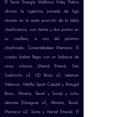
El Feníe Energía Mallorca Voley Palma 
afronta la vigésima jornada de liga 
situado en la sexta posición de la tabla 
clasificatoria, con treinta y dos puntos en 
su casillero, a uno del próximo 
clasificado; Conectabalear Manacor. El 
cuadro balear llega con un balance de 
once victorias (Arenal Emevé, San 
Sadurniño x2, UD Ibiza x2, Leleman 
Valencia, Melilla Sport Capital y Rotogal 
Boiro, Almería, Teruel y Soria) y ocho 
derrotas (Guaguas x2, Almería, Teruel, 
Manacor x2, Soria y Arenal Emevé). El 