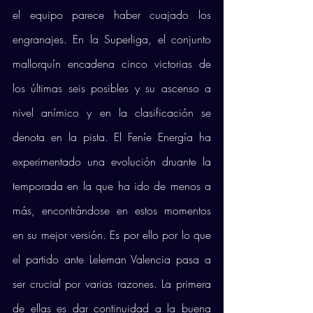
el equipo parece haber cuajado los 
engranajes. En la Superliga, el conjunto 
mallorquín encadena cinco victorias de 
los últimas seis posibles y su ascenso a 
nivel anímico y en la clasificación se 
denota en la pista. El Feníe Energía ha 
experimentado una evolución druante la 
temporada en la que ha ido de menos a 
más, encontrándose en estos momentos 
en su mejor versión. Es por ello por lo que 
el partido ante Leleman Valencia pasa a 
ser crucial por varias razones. La primera 
de ellas es dar continuidad a la buena 