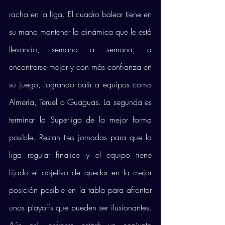
racha en la liga. El cuadro balear tiene en 
su mano mantener la dinámica que le está 
llevando, semana a semana, a 
encontrarse mejor y con más confianza en 
su juego, logrando batir a equipos como 
Almería, Teruel o Guaguas. La segunda es 
terminar la Superliga de la mejor forma 
posible. Restan tres jornadas para que la 
liga regular finalice y el equipo tiene 
fijado el objetivo de quedar en la mejor 
posición posible en la tabla para afrontar 
unos playoffs que pueden ser ilusionantes. 