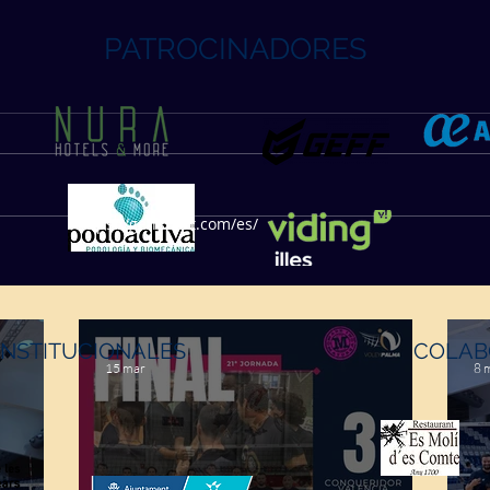
PATROCINADORES
https://geffsport.com/es/
INSTITUCIONALES
COLAB
15 mar
8 