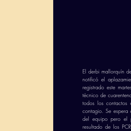
El derbi mallorquín d
notificó el aplazami
registrado este mart
técnico de cuarentena
todos los contactos
contagio. Se espera q
del equipo pero el 
resultado de los PCR