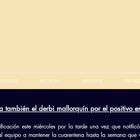
OS BASE
NOTICIAS
ABÓNATE
ENTRAD
también el derbi mallorquín por el positivo en
tificación este miércoles por la tarde una vez que notificó
l equipo a mantener la cuarentena hasta la semana que v