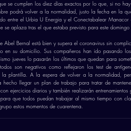
que se cumplen los diez días exactos por lo que, si no hay 
bre podrá volver a la normalidad, justo la fecha en la que
tido entre el Urbia U Energia y el Conectabalear Manacor 
e se aplaza tras el que estaba previsto para este domingo
ue Abel Bernal está bien y supera el coronavirus sin complic
o en su domicilio. Sus compañeros han ido pasando los 
mismo jueves lo pasarán los últimos que quedan para somet
todos son negativos como reflejaron los test de antígeno
la plantilla. A la espera de volver a la normalidad, pe
a hecho llegar un plan de trabajo para tratar de mantene
on ejercicios diarios y también realizarán entrenamientos gr
 para que todos puedan trabajar al mismo tiempo con clase
grupo estos momentos de cuarentena.