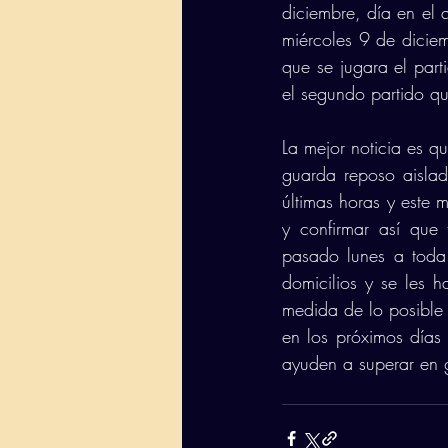
diciembre, día en el 
miércoles 9 de diciem
que se jugara el par
el segundo partido qu
La mejor noticia es q
guarda reposo aislad
últimas horas y este 
y confirmar así que 
pasado lunes a toda 
domicilios y se les h
medida de lo posible c
en los próximos días
ayuden a superar en 