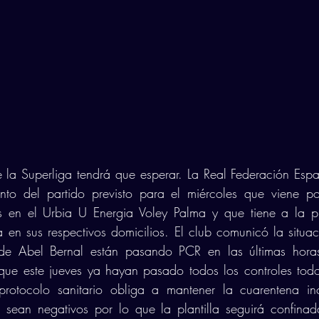
e la Superliga tendrá que esperar. La Real Federación Espa
ento del partido previsto para el miércoles que viene por
es en el Urbia U Energia Voley Palma y que tiene a la pla
 en sus respectivos domicilios. El club comunicó la situa
 de Abel Bernal están pasando PCR en las últimas horas
ue este jueves ya hayan pasado todos los controles todos
protocolo sanitario obliga a mantener la cuarentena in
 sean negativos por lo que la plantilla seguirá confinad