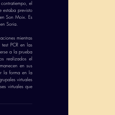
contratiempo, el 
 estaba previsto 
en Son Moix. Es 
 en Soria.
aciones mientras 
test PCR en las 
erse a la prueba 
s realizados el 
rmanecen en sus 
r la forma en la 
upales virtuales 
s virtuales que 