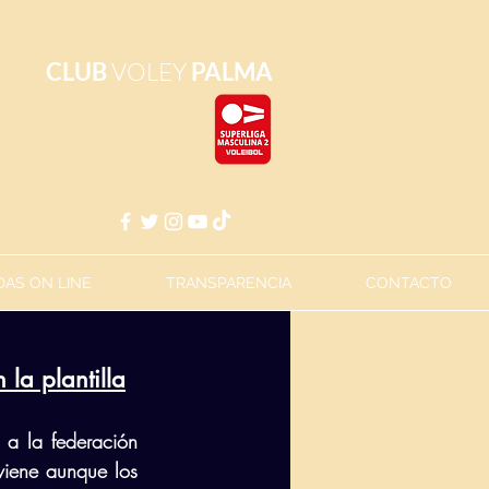
CLUB
VOLEY
PALMA
AS ON LINE
TRANSPARENCIA
CONTACTO
 la plantilla
 a la federación 
iene aunque los 