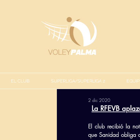
EL CLUB
SUPERLIGA/SUPERLIGA 2
EQUIP
2 dic 2020
La RFEVB aplaza 
El club recibió la no
que Sanidad obliga a