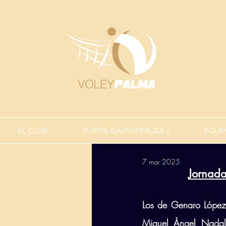
EL CLUB
SUPERLIGA/SUPERLIGA 2
EQUIP
7 mar 2025
Jornada
Los de Genaro López
Miquel Àngel Nadal.