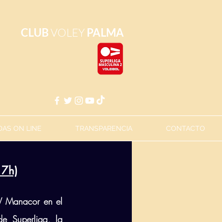
CLUB
VOLEY
PALMA
AS ON LINE
TRANSPARENCIA
CONTACTO
17h)
 Manacor en el 
 Superliga, la 