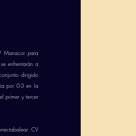
V Manacor para 
se enfrentarán a 
njunto dirigido 
a por 0-3 en la 
l primer y tercer 
nectabalear CV 