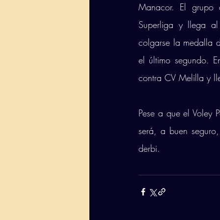
Manacor. El grupo 
Superliga y llega a
colgarse la medalla 
el último segundo. En
contra CV Melilla y l
Pese a que el Voley 
será, a buen seguro, 
derbi.