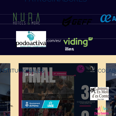
https://geffsport.com/es/
INSTITUCIONALES
COLAB
15 mar
8 