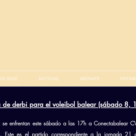
OS BASE
NOTICIAS
ABÓNATE
ENTRAD
 de derbi para el voleibol balear (sábado 8, 
 se enfrentan este sábado a las 17h a Conectabalear CV
 Este es el partido correspondiente a la jornada 21 de