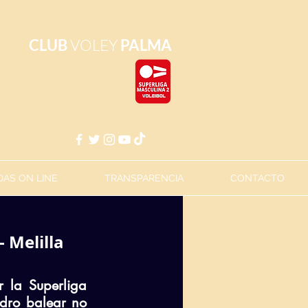
CLUB
VOLEY
PALMA
AS ON LINE
TRANSPARENCIA
CONTACTO
 Melilla 
 la Superliga 
dro balear no 