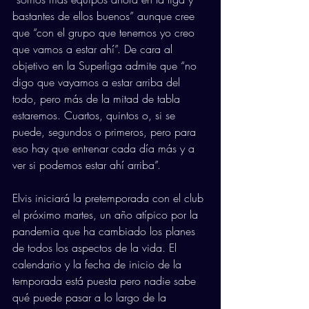
bastantes de ellos buenos” aunque cree 
que “con el grupo que tenemos yo creo 
que vamos a estar ahí”. De cara al 
objetivo en la Superliga admite que “no 
digo que vayamos a estar arriba del 
todo, pero más de la mitad de tabla 
estaremos. Cuartos, quintos o, si se 
puede, segundos o primeros, pero para 
eso hay que entrenar cada día más y a 
ver si podemos estar ahí arriba”.
Elvis iniciará la pretemporada con el club 
el próximo martes, un año atípico por la 
pandemia que ha cambiado los planes 
de todos los aspectos de la vida. El 
calendario y la fecha de inicio de la 
temporada está puesta pero nadie sabe 
qué puede pasar a lo largo de la 