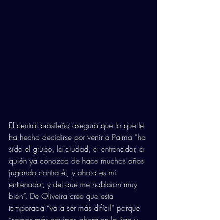
El central brasileño asegura que lo que le 
ha hecho decidirse por venir a Palma “ha 
sido el grupo, la ciudad, el entrenador, a 
quién ya conozco de hace muchos años 
jugando contra él, y ahora es mi 
entrenador, y del que me hablaron muy 
bien”. De Oliveira cree que esta 
temporada “va a ser más difícil” porque 
“somos más equipos ahora en la liga y 