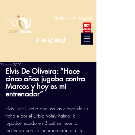
CLUB
VOLEY
PALMA
21 ago 2020
Elvis De Oliveira: “Hace 
cinco años jugaba contra 
Marcos y hoy es mi 
entrenador”
Elvis De Oliveira analiza las claves de su 
fichaje por el Urbia Voley Palma. El 
jugador nacido en Brasil se muestra 
motivado con su incorporación al club 