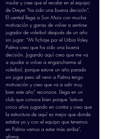
insular y cree que el recalar en el equipo 
de Dreyer “ha sido una buena decisión”. 
El central llega a Son Moix con mucha 
motivación y ganas de volver a sentirse 
jugador de voleibol después de un año 
sin jugar: “Mi fichaje por el Urbia Voley 
Palma creo que ha sido una buena 
decisión. Jugando aquí creo que me va 
a ayudar a volver a engancharme al 
voleibol, porque estuve un año parado 
sin jugar pero all venir a Palma tengo 
motivación y creo que va a salir muy 
bien este año” reconoce. Llega en un 
club que conoce bien porque “estuve 
cinco años jugando en contra y creo que 
la estructura de aquí es mejor que donde 
estaba yo y con el equipo que tenemos 
en Palma vamos a estar más arriba”, 
afirma.