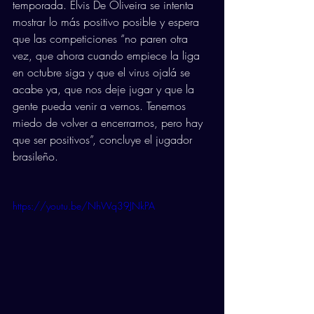
temporada. Elvis De Oliveira se intenta 
mostrar lo más positivo posible y espera 
que las competiciones “no paren otra 
vez, que ahora cuando empiece la liga 
en octubre siga y que el virus ojalá se 
acabe ya, que nos deje jugar y que la 
gente pueda venir a vernos. Tenemos 
miedo de volver a encerrarnos, pero hay 
que ser positivos”, concluye el jugador 
brasileño.
https://youtu.be/NhWq39JNkPA