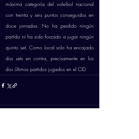
máxima categoría del voleibol nacional 
con treinta y seis puntos conseguidos en 
doce jornadas. No ha perdido ningún 
partido ni ha sido forzado a jugar ningún 
quinto set. Como local solo ha encajado 
dos sets en contra, precisamente en los 
dos últimos partidos jugados en el CID.
Comentarios
Escribir un comentario...