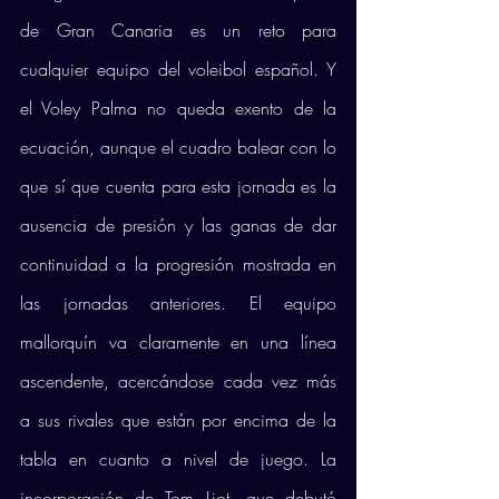
de Gran Canaria es un reto para 
cualquier equipo del voleibol español. Y 
el Voley Palma no queda exento de la 
ecuación, aunque el cuadro balear con lo 
que sí que cuenta para esta jornada es la 
ausencia de presión y las ganas de dar 
continuidad a la progresión mostrada en 
las jornadas anteriores. El equipo 
mallorquín va claramente en una línea 
ascendente, acercándose cada vez más 
a sus rivales que están por encima de la 
tabla en cuanto a nivel de juego. La 
incorporación de Tom Liot, que debutó 