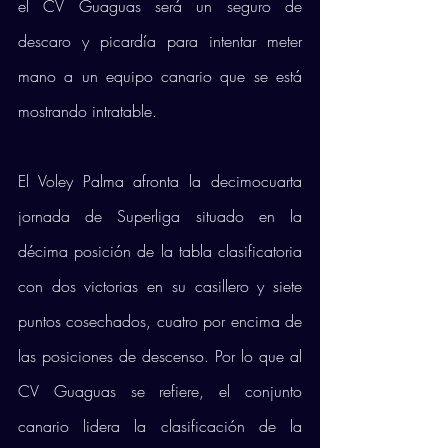
el CV Guaguas será un seguro de 
descaro y picardía para intentar meter 
mano a un equipo canario que se está 
mostrando intratable. 
El Voley Palma afronta la decimocuarta 
jornada de Superliga situado en la 
décima posición de la tabla clasificatoria 
con dos victorias en su casillero y siete 
puntos cosechados, cuatro por encima de 
las posiciones de descenso. Por lo que al 
CV Guaguas se refiere, el conjunto 
canario lidera la clasificación de la 