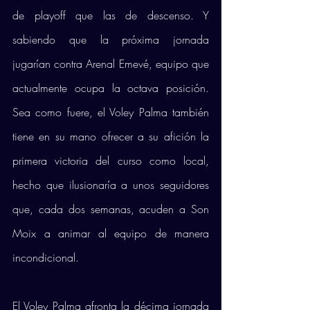
de playoff que las de descenso. Y 
sabiendo que la próxima jornada 
jugarían contra Arenal Emevé, equipo que 
actualmente ocupa la octava posición. 
Sea como fuere, el Voley Palma también 
tiene en su mano ofrecer a su afición la 
primera victoria del curso como local, 
hecho que ilusionaría a unos seguidores 
que, cada dos semanas, acuden a Son 
Moix a animar al equipo de manera 
incondicional. 
El Voley Palma afronta la décima jornada 