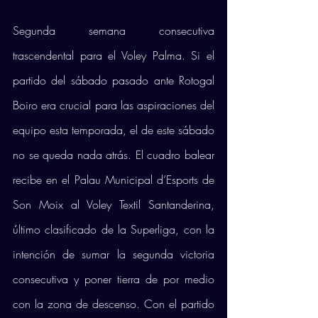
Segunda semana consecutiva 
trascendental para el Voley Palma. Si el 
partido del sábado pasado ante Rotogal 
Boiro era crucial para las aspiraciones del 
equipo esta temporada, el de este sábado 
no se queda nada atrás. El cuadro balear 
recibe en el Palau Municipal d’Esports de 
Son Moix al Voley Textil Santanderina, 
último clasificado de la Superliga, con la 
intención de sumar la segunda victoria 
consecutiva y poner tierra de por medio 
con la zona de descenso. Con el partido 