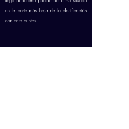
llega al décimo partido del curso situado 
en la parte más baja de la clasificación 
con cero puntos. 
Comentarios
Escribir un comentario...