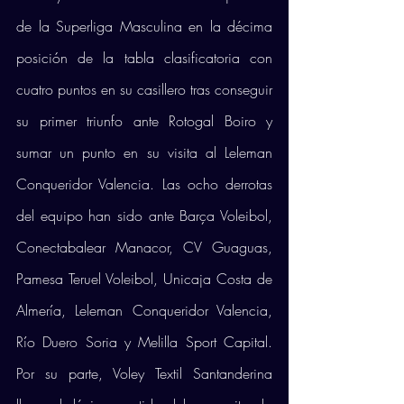
de la Superliga Masculina en la décima 
posición de la tabla clasificatoria con 
cuatro puntos en su casillero tras conseguir 
su primer triunfo ante Rotogal Boiro y 
sumar un punto en su visita al Leleman 
Conqueridor Valencia. Las ocho derrotas 
del equipo han sido ante Barça Voleibol, 
Conectabalear Manacor, CV Guaguas, 
Pamesa Teruel Voleibol, Unicaja Costa de 
Almería, Leleman Conqueridor Valencia, 
Río Duero Soria y Melilla Sport Capital. 
Por su parte, Voley Textil Santanderina 