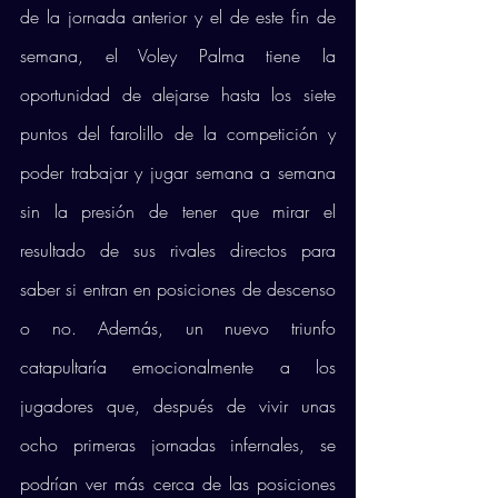
de la jornada anterior y el de este fin de 
semana, el Voley Palma tiene la 
oportunidad de alejarse hasta los siete 
puntos del farolillo de la competición y 
poder trabajar y jugar semana a semana 
sin la presión de tener que mirar el 
resultado de sus rivales directos para 
saber si entran en posiciones de descenso 
o no. Además, un nuevo triunfo 
catapultaría emocionalmente a los 
jugadores que, después de vivir unas 
ocho primeras jornadas infernales, se 
podrían ver más cerca de las posiciones 