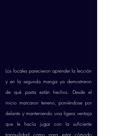
Los locales parecieron aprender la lección 
y en la segunda manga ya demostraron 
de qué pasta están hechos. Desde el 
inicio marcaron terreno, poniéndose por 
delante y manteniendo una ligera ventaja 
que le hacía jugar con la suficiente 
tranquilidad como para estar cómodo 