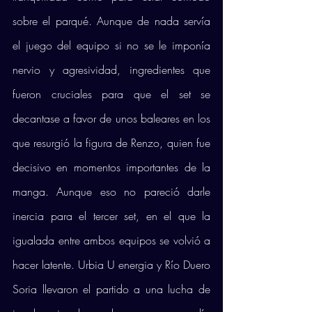
sobre el parqué. Aunque de nada servía 
el juego del equipo si no se le imponía 
nervio y agresividad, ingredientes que 
fueron cruciales para que el set se 
decantase a favor de unos baleares en los 
que resurgió la figura de Renzo, quien fue 
decisivo en momentos importantes de la 
manga. Aunque eso no pareció darle 
inercia para el tercer set, en el que la 
igualada entre ambos equipos se volvió a 
hacer latente. Urbia U energia y Río Duero 
Soria llevaron el partido a una lucha de 