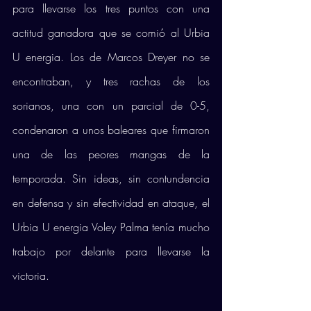
para llevarse los tres puntos con una 
actitud ganadora que se comió al Urbia 
U energia. Los de Marcos Dreyer no se 
encontraban, y tres rachas de los 
sorianos, una con un parcial de 0-5, 
condenaron a unos baleares que firmaron 
una de las peores mangas de la 
temporada. Sin ideas, sin contundencia 
en defensa y sin efectividad en ataque, el 
Urbia U energia Voley Palma tenía mucho 
trabajo por delante para llevarse la 
victoria. 