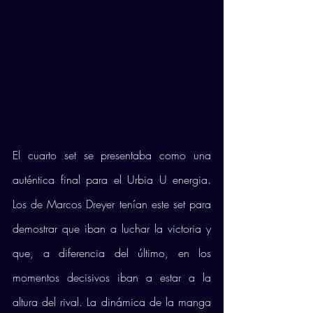
El cuarto set se presentaba como una 
auténtica final para el Urbia U energia. 
Los de Marcos Dreyer tenían este set para 
demostrar que iban a luchar la victoria y 
que, a diferencia del último, en los 
momentos decisivos iban a estar a la 
altura del rival. La dinámica de la manga 