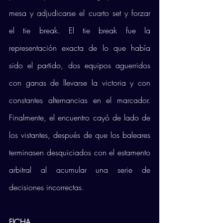
mesa y adjudicarse el cuarto set y forzar 
el tie break. El tie break fue la 
representación exacta de lo que había 
sido el partido, dos equipos aguerridos 
con ganas de llevarse la victoria y con 
constantes alternancias en el marcador. 
Finalmente, el encuentro cayó de lado de 
los vistantes, después de que los baleares 
terminasen desquiciados con el estamento 
arbitral al acumular una serie de 
decisiones incorrectas.
FICHA 