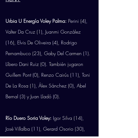
Urbia U Energía Voley Palma:
 Perini (4), 
Valter Da Cruz (1), Juanmi González 
(16), Elvis De Oliveira (4), Rodrigo 
Pernambuco (23), Gaby Del Carmen (1). 
Líbero Dani Ruiz (0). También jugaron 
Guillem Pont (0), Renzo Cairús (11), Toni 
De La Rosa (1), Álex Sánchez (0), Abel 
Bernal (3) y Juan Lladó (0).
Río Duero Soria Voley: 
Igor Silva (14), 
José Villalba (11), Gerard Osorio (30), 