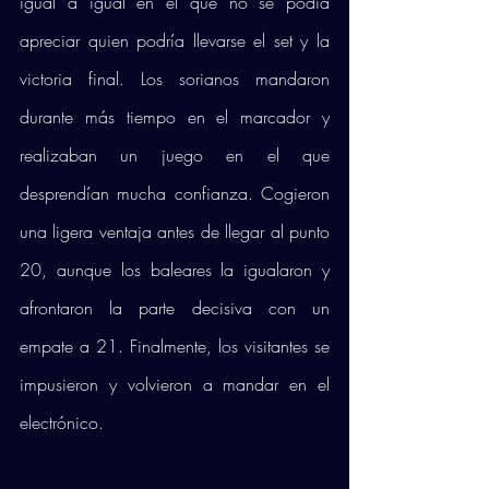
igual a igual en el que no se podía 
apreciar quien podría llevarse el set y la 
victoria final. Los sorianos mandaron 
durante más tiempo en el marcador y 
realizaban un juego en el que 
desprendían mucha confianza. Cogieron 
una ligera ventaja antes de llegar al punto 
20, aunque los baleares la igualaron y 
afrontaron la parte decisiva con un 
empate a 21. Finalmente, los visitantes se 
impusieron y volvieron a mandar en el 
electrónico. 