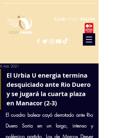
CLUB
VOLEY
PALMA
6 mar 2021
El Urbia U energia termina 
desquiciado ante Rio Duero 
y se jugará la cuarta plaza 
en Manacor (2-3)
El cuadro balear cayó derrotado ante Rio 
Duero Soria en un largo, intenso y 
polémico partido. Los de Marcos Dreyer 