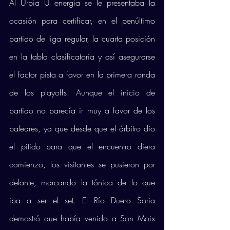
Al Urbia U energia se le presentaba la 
ocasión para certificar, en el penúltimo 
partido de liga regular, la cuarta posición 
en la tabla clasificatoria y así asegurarse 
el factor pista a favor en la primera ronda 
de los playoffs. Aunque el inicio de 
partido no parecía ir muy a favor de los 
baleares, ya que desde que el árbitro dio 
el pitido para que el encuentro diera 
comienzo, los visitantes se pusieron por 
delante, marcando la tónica de lo que 
iba a ser el set. El Río Duero Soria 
demostró que había venido a Son Moix 