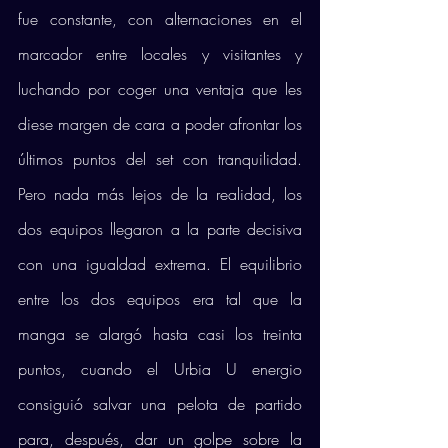
fue constante, con alternaciones en el 
marcador entre locales y visitantes y 
luchando por coger una ventaja que les 
diese margen de cara a poder afrontar los 
últimos puntos del set con tranquilidad. 
Pero nada más lejos de la realidad, los 
dos equipos llegaron a la parte decisiva 
con una igualdad extrema. El equilibrio 
entre los dos equipos era tal que la 
manga se alargó hasta casi los treinta 
puntos, cuando el Urbia U energio 
consiguió salvar una pelota de partido 
para, después, dar un golpe sobre la 