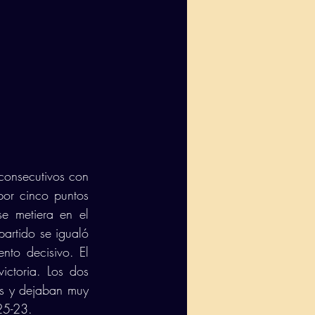
consecutivos con 
or cinco puntos 
e metiera en el 
artido se igualó 
nto decisivo. El 
ictoria. Los dos 
s y dejaban muy 
25-23.