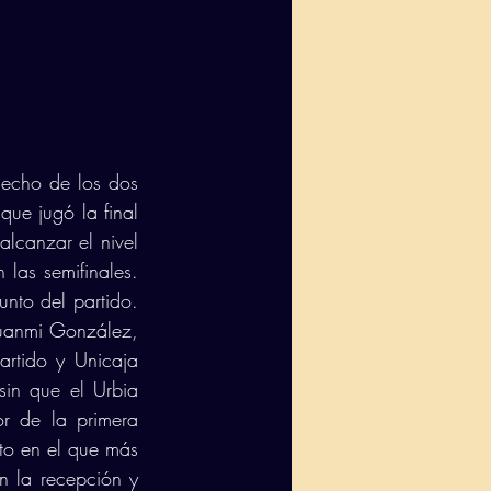
echo de los dos 
ue jugó la final 
lcanzar el nivel 
las semifinales. 
nto del partido. 
Juanmi González, 
artido y Unicaja 
in que el Urbia 
r de la primera 
to en el que más 
n la recepción y 