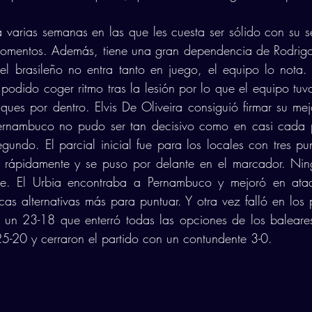
a varias semanas en las que les cuesta ser sólido con su ser
omentos. Además, tiene una gran dependencia de Rodrigo
el brasileño no entra tanto en juego, el equipo lo nota.
dido coger ritmo tras la lesión por lo que el equipo tuvo 
aques por dentro. Elvis De Oliveira consiguió firmar su mej
ernambuco no pudo ser tan decisivo como en casi cada par
egundo. El parcial inicial fue para los locales con tres pun
tó rápidamente y se puso por delante en el marcador. Nin
se. El Urbia encontraba a Pernambuco y mejoró en ataqu
s alternativas más para puntuar. Y otra vez falló en los p
un 23-18 que enterró todas las opciones de los baleare
25-20 y cerraron el partido con un contundente 3-0.