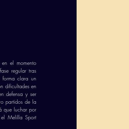
 en el momento 
se regular tras 
 forma clara un 
 dificultades en 
n defensa y ser 
o partidos de la 
 que luchar por 
l Melilla Sport 