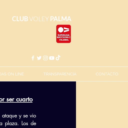
CLUB
VOLEY
PALMA
AS ON LINE
TRANSPARENCIA
CONTACTO
r ser cuarto
 ataque y se vio 
ra plaza. Los de 