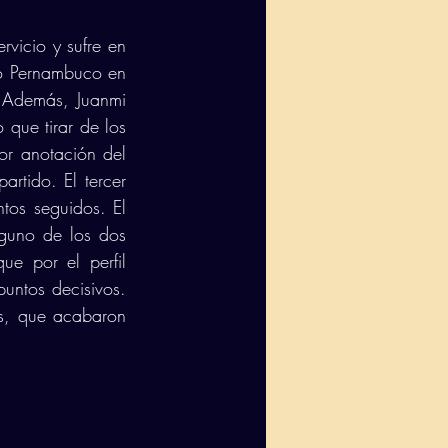
vicio y sufre en 
 Pernambuco en 
 Además, Juanmi 
que tirar de los 
or anotación del 
tido. El tercer 
tos seguidos. El 
guno de los dos 
e por el perfil 
untos decisivos. 
s, que acabaron 