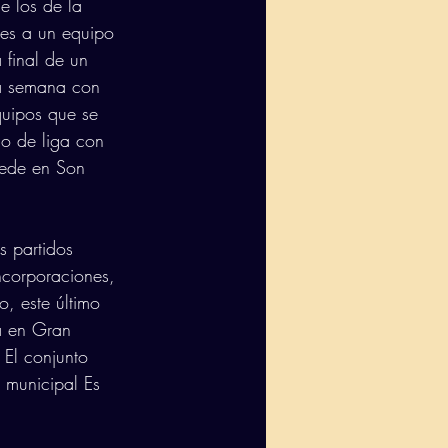
e los de la 
les a un equipo 
final de un 
ma semana con 
quipos que se 
do de liga con 
uede en Son 
s partidos 
ncorporaciones, 
, este último 
a en Gran 
El conjunto 
 municipal Es 