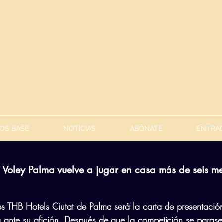
OS BASE
NOTICIAS
ABÓNATE
ENTRAD
 Voley Palma vuelve a jugar en casa más de seis m
ces THB Hotels Ciutat de Palma será la carta de presentació
ante su afición. Después de que la competición se parase 