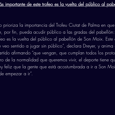
s importante de este trofeo es la vuelta del público al pab
o prioriza la importancia del Trofeu Ciutat de Palma en que
, por fin, pueda acudir público a las gradas del pabellón:
ofeo es la vuelta del público al pabellón de Son Moix. Este 
e veo sentido a jugar sin público”, declara Dreyer, y anima
artido afirmando “que vengan, que cumplan todos los prot
tro de la normalidad que queremos vivir, el deporte tiene q
y feliz que la gente que está acostumbrada a ir a Son Moix
e empezar a ir”.