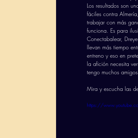
Los resultados son un
fáciles contra Almerí
trabajar con más gan
funciona. Es para ilu
Conectabalear, Dreyer
llevan más tiempo en
entreno y eso en pre
la afición necesita v
tengo muchos amigos e
Mira y escucha las d
https://www.youtube