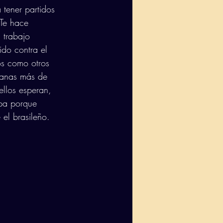
tener partidos 
 Te hace 
 trabajo 
ido contra el 
os como otros 
manas más de 
llos esperan, 
upa porque 
el brasileño. 