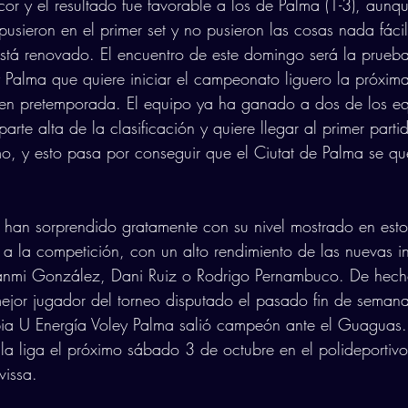
or y el resultado fue favorable a los de Palma (1-3), aunqu
pusieron en el primer set y no pusieron las cosas nada fáci
tá renovado. El encuentro de este domingo será la prueba 
y Palma que quiere iniciar el campeonato liguero la próxi
s en pretemporada. El equipo ya ha ganado a dos de los e
arte alta de la clasificación y quiere llegar al primer parti
mo, y esto pasa por conseguir que el Ciutat de Palma se q
han sorprendido gratamente con su nivel mostrado en esto
 a la competición, con un alto rendimiento de las nuevas i
anmi González, Dani Ruiz o Rodrigo Pernambuco. De hecho
mejor jugador del torneo disputado el pasado fin de seman
ia U Energía Voley Palma salió campeón ante el Guaguas. 
a liga el próximo sábado 3 de octubre en el polideportivo
vissa. 