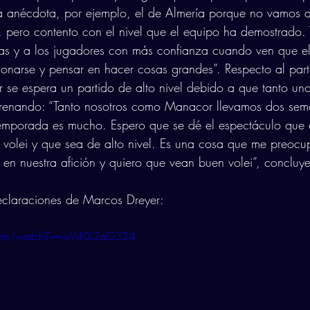
a anécdota, por ejemplo, el de Almería porque no vamos a 
a, pero contento con el nivel que el equipo ha demostrado.
as y a los jugadores con más confianza cuando ven que el
sionarse y pensar en hacer cosas grandes”. Respecto al part
 se espera un partido de alto nivel debido a que tanto un
trenando: “Tanto nosotros como Manacor llevamos dos se
temporada es mucho. Espero que se dé el espectáculo que e
er volei y que sea de alto nivel. Es una cosa que me preoc
n nuestra afición y quiero que vean buen volei”, concluye 
eclaraciones de Marcos Dreyer:
.com/watch?v=wV40i2aG324