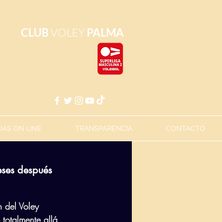
CLUB
VOLEY
PALMA
AS ON LINE
TRANSPARENCIA
CONTACTO
eses después
n del Voley 
totalmente allá 