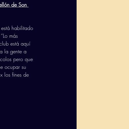
ellón de Son 
 está habilitado 
 “Lo más 
club está aquí 
 a la gente a 
ocolos pero que 
ue ocupar su 
 los fines de 