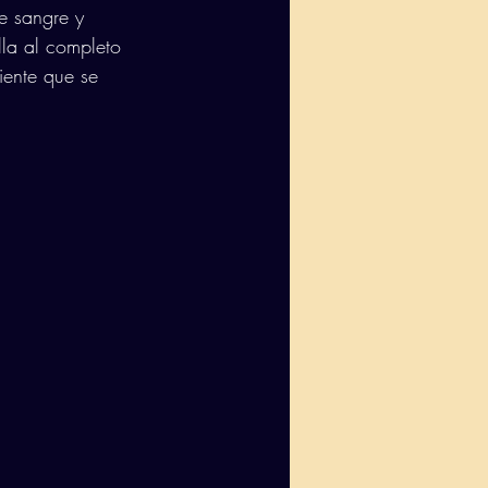
e sangre y 
lla al completo 
iente que se 