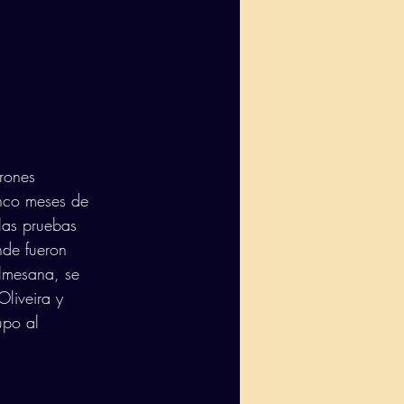
rones 
inco meses de 
las pruebas 
nde fueron 
lmesana, se 
liveira y 
upo al 