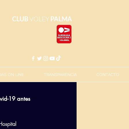
CLUB
VOLEY
PALMA
AS ON LINE
TRANSPARENCIA
CONTACTO
vid-19 antes 
Hospital 