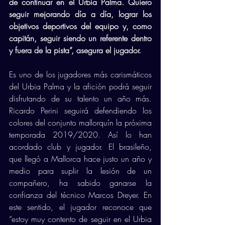
de continuar en el Urbia Palma. Quiero 
seguir mejorando día a día, lograr los 
objetivos deportivos del equipo y, como 
capitán, seguir siendo un referente dentro 
y fuera de la pista”, asegura el jugador.
Es uno de los jugadores más carismáticos 
del Urbia Palma y la afición podrá seguir 
disfrutando de su talento un año más. 
Ricardo Perini seguirá defendiendo los 
colores del conjunto mallorquín la próxima 
temporada 2019/2020. Así lo han 
acordado club y jugador. El brasileño, 
que llegó a Mallorca hace justo un año y 
medio para suplir la lesión de un 
compañero, ha sabido ganarse la 
confianza del técnico Marcos Dreyer. En 
este sentido, el jugador reconoce que 
“estoy muy contento de seguir en el Urbia 