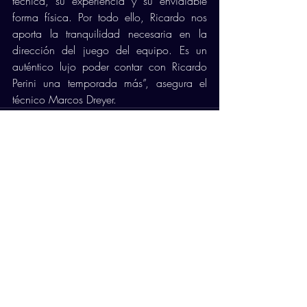
técnica, su experiencia y su envidiable 
forma física. Por todo ello, Ricardo nos 
aporta la tranquilidad necesaria en la 
dirección del juego del equipo. Es un 
auténtico lujo poder contar con Ricardo 
Perini una temporada más”, asegura el 
técnico Marcos Dreyer. 
Comentarios
Escribir un comentario...