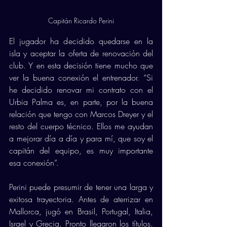
Capitán Ricardo Perini
El jugador ha decidido quedarse en la 
isla y aceptar la oferta de renovación del 
club. Y en esta decisión tiene mucho que 
ver la buena conexión el entrenador. “Si 
he decidido renovar mi contrato con el 
Urbia Palma es, en parte, por la buena 
relación que tengo con Marcos Dreyer y el 
resto del cuerpo técnico. Ellos me ayudan 
a mejorar día a día y para mí, que soy el 
capitán del equipo, es muy importante 
esa conexión”.
Perini puede presumir de tener una larga y 
exitosa trayectoria. Antes de aterrizar en 
Mallorca, jugó en Brasil, Portugal, Italia, 
Israel y Grecia. Pronto llegaron los títulos. 