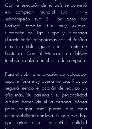
Con la selección de su país se convirtió 
en campeón mundial sub 17 y 
subcampeón sub 21. Su paso por 
Portugal también fue muy exitoso. 
Campeón de Liga, Copa y Supertaça 
durante varias temporadas con el Benfica 
más otro título liguero con el Fonte de 
Bastardo. Con el Maccabi de TelAviv 
también se alzó con el título de campeón.
Para el club, la renovación del colocador 
supone “una muy buena noticia. Ricardo 
seguirá siendo el capitán del equipo un 
año más. Su carisma y su personalidad 
altruista hacen de él la persona idónea 
para ocupar este puesto que tanta 
responsabilidad conlleva. A todo eso, hay 
que añadirle su indiscutible calidad 