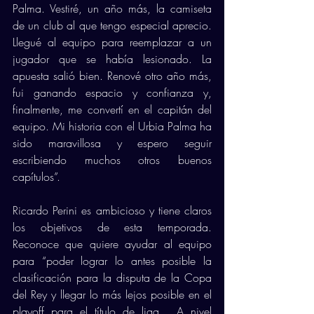
Palma. Vestiré, un año más, la camiseta 
de un club al que tengo especial aprecio. 
Llegué al equipo para reemplazar a un 
jugador que se había lesionado. La 
apuesta salió bien. Renové otro año más, 
fui ganando espacio y confianza y, 
finalmente, me convertí en el capitán del 
equipo. Mi historia con el Urbia Palma ha 
sido maravillosa y espero seguir 
escribiendo muchos otros buenos 
capítulos”.
Ricardo Perini es ambicioso y tiene claros 
los objetivos de esta temporada. 
Reconoce que quiere ayudar al equipo 
para “poder lograr lo antes posible la 
clasificación para la disputa de la Copa 
del Rey y llegar lo más lejos posible en el 
playoff para el título de liga.  A nivel 