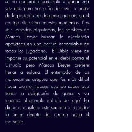
se ha conjurado para salir a ganar una 
vez más pero no se fía del rival, a pesar 
de la posición de descenso que ocupa el 
equipo alicantino en estos momentos. Tras 
seis jornadas disputadas, los hombres de 
Marcos Dreyer buscan la excelencia 
apoyados en una actitud encomiable de 
todos los jugadores.  El Urbia viene de 
imponer su potencial en el derbi contra el 
Ushuaïa pero Marcos Dreyer prefiere 
frenar la euforia. El entrenador de los 
mallorquines asegura que “es más difícil 
hacer bien el trabajo cuando sabes que 
tienes la obligación de ganar y ya 
tenemos el ejemplo del día de Lugo” ha 
dicho el brasileño esta semana al recordar 
la única derrota del equipo hasta el 
momento. 