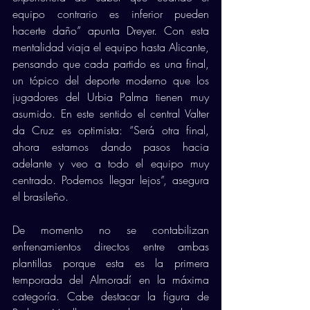
equipo contrario es inferior pueden 
hacerte daño” apunta Dreyer. Con esta 
mentalidad viaja el equipo hasta Alicante, 
pensando que cada partido es una final, 
un tópico del deporte moderno que los 
jugadores del Urbia Palma tienen muy 
asumido. En este sentido el central Valter 
da Cruz es optimista: “Será otra final, 
ahora estamos dando pasos hacia 
adelante y veo a todo el equipo muy 
centrado. Podemos llegar lejos”, asegura 
el brasileño. 
De momento no se contabilizan 
enfrenamientos directos entre ambas 
plantillas porque esta es la primera 
temporada del Almoradí en la máxima 
categoría. Cabe destacar la figura de 