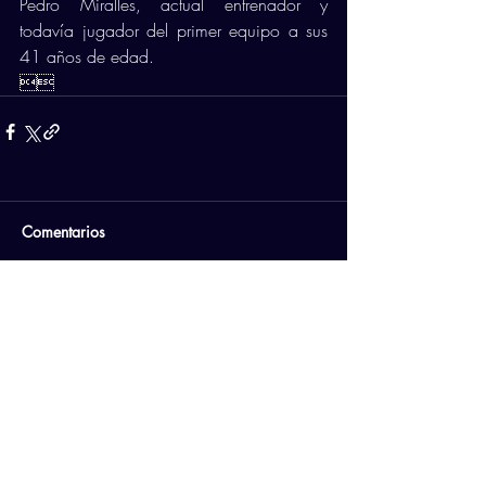
Pedro Miralles, actual entrenador y 
todavía jugador del primer equipo a sus 
41 años de edad.  

Comentarios
Escribir un comentario...
PATROCINADORES