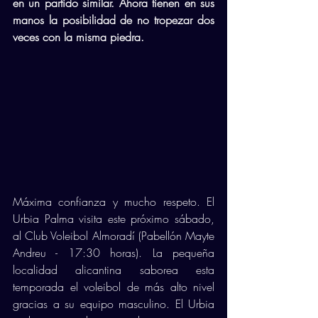
en un partido similar. Ahora tienen en sus 
manos la posibilidad de no tropezar dos 
veces con la misma piedra.
Máxima confianza y mucho respeto. El 
Urbia Palma visita este próximo sábado, 
al Club Voleibol Almoradí (Pabellón Mayte 
Andreu - 17:30 horas). La pequeña 
localidad alicantina saborea esta 
temporada el voleibol de más alto nivel 
gracias a su equipo masculino. El Urbia 