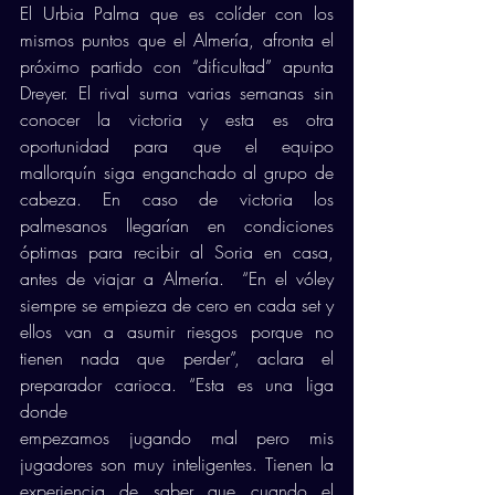
El Urbia Palma que es colíder con los 
mismos puntos que el Almería, afronta el 
próximo partido con “dificultad” apunta 
Dreyer. El rival suma varias semanas sin 
conocer la victoria y esta es otra 
oportunidad para que el equipo 
mallorquín siga enganchado al grupo de 
cabeza. En caso de victoria los 
palmesanos llegarían en condiciones 
óptimas para recibir al Soria en casa, 
antes de viajar a Almería.  “En el vóley 
siempre se empieza de cero en cada set y 
ellos van a asumir riesgos porque no 
tienen nada que perder”, aclara el 
preparador carioca. “Esta es una liga 
donde 
empezamos jugando mal pero mis 
jugadores son muy inteligentes. Tienen la 
experiencia de saber que cuando el 