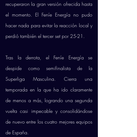
recuperaron la gran versión ofrecida hasta 
el momento. El Feníe Energía no pudo 
hacer nada para evitar la reacción local y 
perdió también el tercer set por 25-21. 
Tras la derrota, el Feníe Energía se 
despide como semifinalista de la 
Superliga Masculina. Cierra una 
temporada en la que ha ido claramente 
de menos a más, logrando una segunda 
vuelta casi impecable y consolidándose 
de nuevo entre los cuatro mejores equipos 
de España.