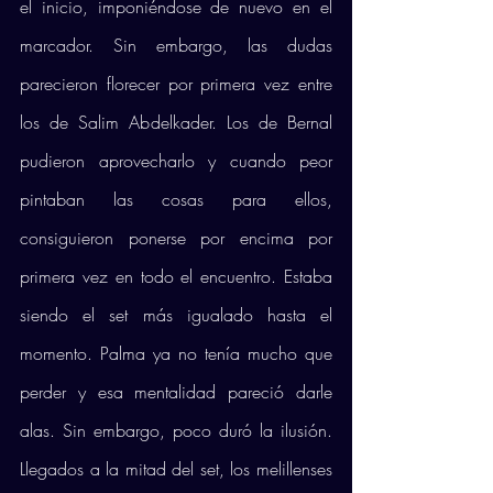
el inicio, imponiéndose de nuevo en el 
marcador. Sin embargo, las dudas 
parecieron florecer por primera vez entre 
los de Salim Abdelkader. Los de Bernal 
pudieron aprovecharlo y cuando peor 
pintaban las cosas para ellos, 
consiguieron ponerse por encima por 
primera vez en todo el encuentro. Estaba 
siendo el set más igualado hasta el 
momento. Palma ya no tenía mucho que 
perder y esa mentalidad pareció darle 
alas. Sin embargo, poco duró la ilusión. 
Llegados a la mitad del set, los melillenses 