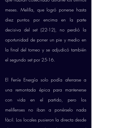
meses. Melilla, que logró ponerse hasta 
diez puntos por encima en la parte 
decisiva del set (22-12), no perdió la 
oportunidad de poner un pie y medio en 
la final del torneo y se adjudicó también 
el segundo set por 25-16.
El Feníe Energía solo podía aferrarse a 
una remontada épica para mantenerse 
con vida en el partido, pero los 
melillenses no iban a ponérselo nada 
fácil. Los locales pusieron la directa desde 