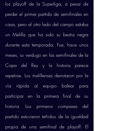
los playoff de la Superliga, a pesar de 
perder el primer partido de semifinales en 
casa, pero al otro lado del campo estaba 
un Melilla que ha sido su bestia negra 
durante esta temporada. Fue, hace unos 
meses, su verdugo en las semifinales de la 
Copa del Rey y la historia parece 
repetirse. Los melillenses derrotaron por la 
vía rápida al equipo balear para 
participar en la primera final de su 
historia. Los primeros compases del 
partido estuvieron teñidos de la igualdad 
propia de una semifinal de playoff. El 