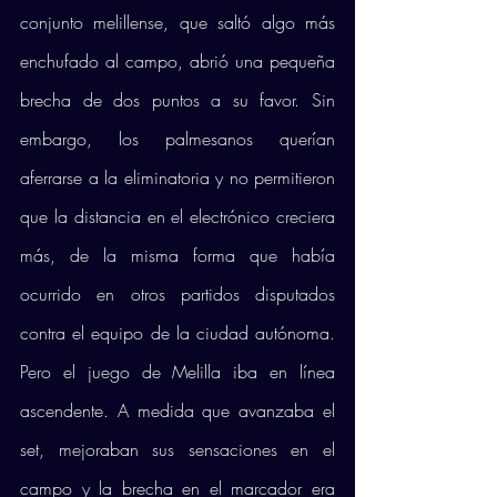
conjunto melillense, que saltó algo más 
enchufado al campo, abrió una pequeña 
brecha de dos puntos a su favor. Sin 
embargo, los palmesanos querían 
aferrarse a la eliminatoria y no permitieron 
que la distancia en el electrónico creciera 
más, de la misma forma que había 
ocurrido en otros partidos disputados 
contra el equipo de la ciudad autónoma. 
Pero el juego de Melilla iba en línea 
ascendente. A medida que avanzaba el 
set, mejoraban sus sensaciones en el 
campo y la brecha en el marcador era 