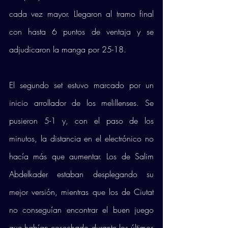
cada vez mayor. Llegaron al tramo final 
con hasta 6 puntos de ventaja y se 
adjudicaron la manga por 25-18.
El segundo set estuvo marcado por un 
inicio arrollador de los melillenses. Se 
pusieron 5-1 y, con el paso de los 
minutos, la distancia en el electrónico no 
hacía más que aumentar. Los de Salim 
Abdelkader estaban desplegando su 
mejor versión, mientras que los de Ciutat 
no conseguían encontrar el buen juego 
que habían cosechado durante los últimos 