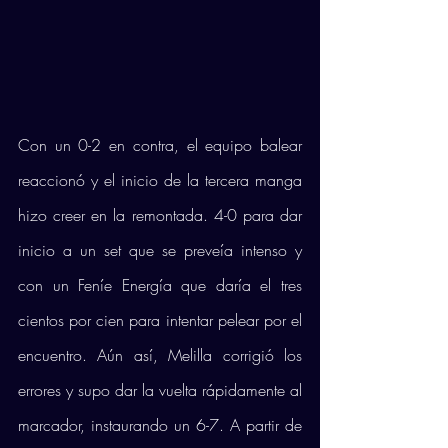
Con un 0-2 en contra, el equipo balear 
reaccionó y el inicio de la tercera manga 
hizo creer en la remontada. 4-0 para dar 
inicio a un set que se preveía intenso y 
con un Feníe Energía que daría el tres 
cientos por cien para intentar pelear por el 
encuentro. Aún así, Melilla corrigió los 
errores y supo dar la vuelta rápidamente al 
marcador, instaurando un 6-7. A partir de 