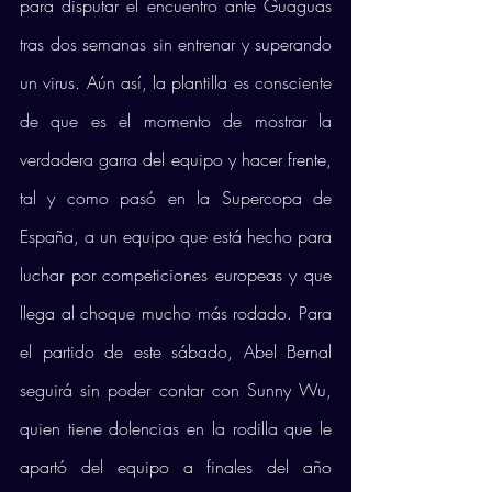
para disputar el encuentro ante Guaguas 
tras dos semanas sin entrenar y superando 
un virus. Aún así, la plantilla es consciente 
de que es el momento de mostrar la 
verdadera garra del equipo y hacer frente, 
tal y como pasó en la Supercopa de 
España, a un equipo que está hecho para 
luchar por competiciones europeas y que 
llega al choque mucho más rodado. Para 
el partido de este sábado, Abel Bernal 
seguirá sin poder contar con Sunny Wu, 
quien tiene dolencias en la rodilla que le 
apartó del equipo a finales del año 