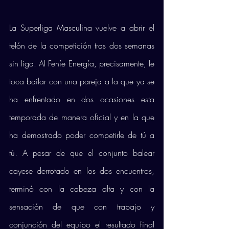
La Superliga Masculina vuelve a abrir el 
telón de la competición tras dos semanas 
sin liga. Al Feníe Energía, precisamente, le 
toca bailar con una pareja a la que ya se 
ha enfrentado en dos ocasiones esta 
temporada de manera oficial y en la que 
ha demostrado poder competirle de tú a 
tú. A pesar de que el conjunto balear 
cayese derrotado en los dos encuentros, 
terminó con la cabeza alta y con la 
sensación de que con trabajo y 
conjunción del equipo el resultado final 