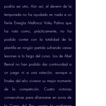
podría ser otro. Aún así, el devenir de la 
temporada no ha ayudado en nada a un 
Feníe Energía Mallorca Voley Palma que 
ha visto como, prácticamente, no ha 
podido contar con la totalidad de la 
plantilla en ningún partido sufriendo varias 
lesiones a lo largo del curso. Los de Abel 
Bernal no han podido dar continuidad a 
un juego ni a una rotación, aunque a 
finales del año vivieron su mejor momento 
de la competición. Cuatro victorias 
consecutivas para afianzarse en zona de 
la Copa del Rey, coger la confianza 