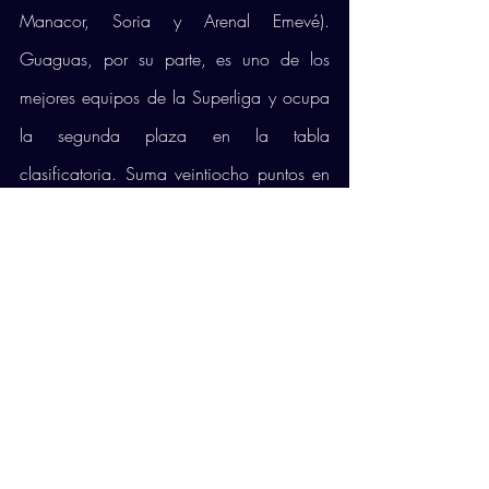
Manacor, Soria y Arenal Emevé). 
Guaguas, por su parte, es uno de los 
mejores equipos de la Superliga y ocupa 
la segunda plaza en la tabla 
clasificatoria. Suma veintiocho puntos en 
lo que son nueve victorias (Rotogal Boiro, 
Feníe Energía, Arenal Emevé, San 
Sadurniño, Teruel, Soria, UD Ibiza, 
Leleman y Rotogal Boiro) y tres derrotas 
(Almería, Manacor y Melilla). 