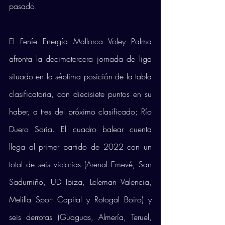
pasado. 
El Feníe Energía Mallorca Voley Palma 
afronta la decimotercera jornada de liga 
situado en la séptima posición de la tabla 
clasificatoria, con diecisiete puntos en su 
haber, a tres del próximo clasificado; Río 
Duero Soria. El cuadro balear cuenta 
llega al primer partido de 2022 con un 
total de seis victorias (Arenal Emevé, San 
Sadurniño, UD Ibiza, Leleman Valencia, 
Melilla Sport Capital y Rotogal Boiro) y 
seis derrotas (Guaguas, Almería, Teruel, 