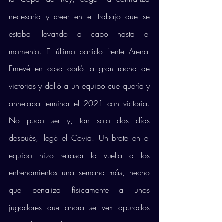
necesaria y creer en el trabajo que se 
estaba llevando a cabo hasta el 
momento. El último partido frente Arenal 
Emevé en casa cortó la gran racha de 
victorias y dolió a un equipo que quería y 
anhelaba terminar el 2021 con victoria. 
No pudo ser y, tan solo dos días 
después, llegó el Covid. Un brote en el 
equipo hizo retrasar la vuelta a los 
entrenamientos una semana más, hecho 
que penaliza físicamente a unos 
jugadores que ahora se ven apurados 