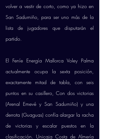
volver a vestir de corto, como ya hizo en 
San Sadurniño, para ser uno más de la 
lista de jugadores que disputarán el 
partido. 
El Feníe Energía Mallorca Voley Palma 
actualmente ocupa la sexta posición, 
exactamente mitad de tabla, con seis 
puntos en su casillero, Con dos victorias 
(Arenal Emevé y San Sadurniño) y una 
derrota (Guaguas) confía alargar la racha 
de victorias y escalar puestos en la 
clasificación. Unicaja Costa de Almería 