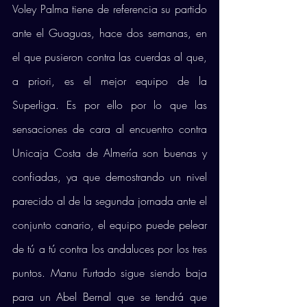
Voley Palma tiene de referencia su partido 
ante el Guaguas, hace dos semanas, en 
el que pusieron contra las cuerdas al que, 
a priori, es el mejor equipo de la 
Superliga. Es por ello por lo que las 
sensaciones de cara al encuentro contra 
Unicaja Costa de Almería son buenas y 
confiadas, ya que demostrando un nivel 
parecido al de la segunda jornada ante el 
conjunto canario, el equipo puede pelear 
de tú a tú contra los andaluces por los tres 
puntos. Manu Furtado sigue siendo baja 
para un Abel Bernal que se tendrá que 