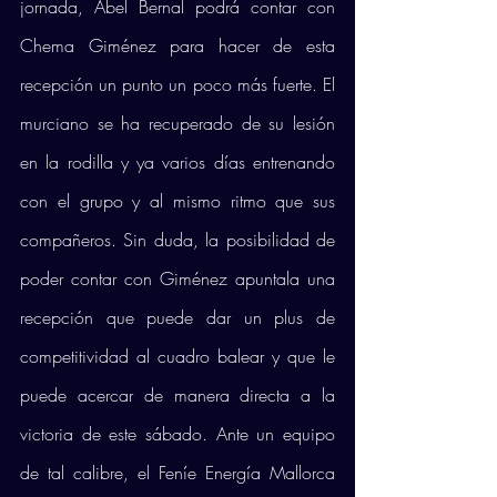
jornada, Abel Bernal podrá contar con 
Chema Giménez para hacer de esta 
recepción un punto un poco más fuerte. El 
murciano se ha recuperado de su lesión 
en la rodilla y ya varios días entrenando 
con el grupo y al mismo ritmo que sus 
compañeros. Sin duda, la posibilidad de 
poder contar con Giménez apuntala una 
recepción que puede dar un plus de 
competitividad al cuadro balear y que le 
puede acercar de manera directa a la 
victoria de este sábado. Ante un equipo 
de tal calibre, el Feníe Energía Mallorca 