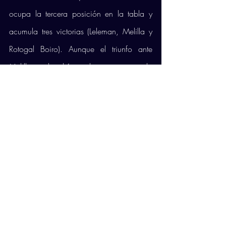
ocupa la tercera posición en la tabla y 
acumula tres victorias (Leleman, Melilla y 
Rotogal Boiro). Aunque el triunfo ante 
Melilla se decidió en el quinto set, por lo 
que los andaluces suman ocho puntos. 
Los de Manolo Berenguel querrán seguir 
sumando de tres para mantenerse en la 
zona alta de la clasificación. 
Comentarios