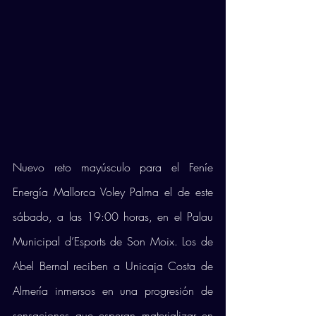
Nuevo reto mayúsculo para el Feníe 
Energía Mallorca Voley Palma el de este 
sábado, a las 19:00 horas, en el Palau 
Municipal d’Esports de Son Moix. Los de 
Abel Bernal reciben a Unicaja Costa de 
Almería inmersos en una progresión de 
sensaciones que esperan materializar en 