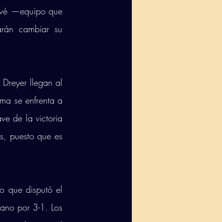
vé —equipo que 
rán cambiar su 
Dreyer llegan al 
ma se enfrenta a 
 de la victoria 
s, puesto que es 
o que disputó el 
ano por 3-1. Los 