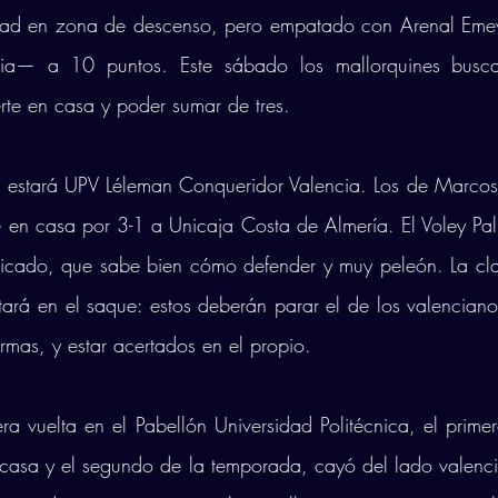
dad en zona de descenso, pero empatado con Arenal Eme
ia— a 10 puntos. Este sábado los mallorquines busca
rte en casa y poder sumar de tres.
d estará UPV Léleman Conqueridor Valencia. Los de Marcos 
e en casa por 3-1 a Unicaja Costa de Almería. El Voley Pal
cado, que sabe bien cómo defender y muy peleón. La clave
tará en el saque: estos deberán parar el de los valenciano
mas, y estar acertados en el propio. 
era vuelta en el Pabellón Universidad Politécnica, el primer
casa y el segundo de la temporada, cayó del lado valenci