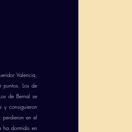
ridor Valencia, 
 puntos. Los de 
Los de Bernal se 
 y consiguieron 
forzar el quinto set. Finalmente, pese a tener opciones hasta el último momento, perdieron en el 
 ha dormido en 