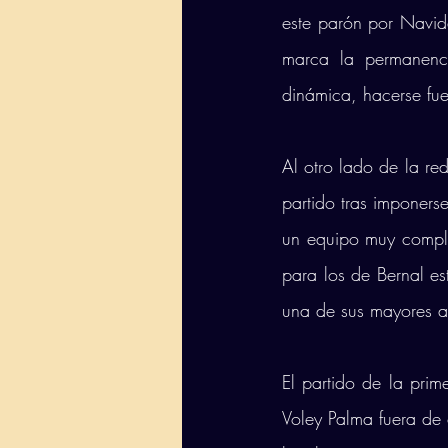
este parón por Navi
marca la permanenc
dinámica, hacerse fue
Al otro lado de la re
partido tras imponers
un equipo muy compli
para los de Bernal es
una de sus mayores ar
El partido de la prim
Voley Palma fuera de 