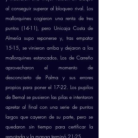
al conseguir superar al bloqueo rival. Los 
mallorquines cogieron una renta de tres 
puntos (14-11), pero Unicaja Costa de 
Almería supo reponerse y, tras empatar 
15-15, se vinieron arriba y dejaron a los 
mallorquines estancados. Los de Carreño 
aprovecharon el momento de 
desconcierto de Palma y sus errores 
propios para poner el 17-22. Los pupilos 
de Bernal se pusieron las pilas e intentaron 
apretar al final con una serie de puntos 
largos que cayeron de su parte, pero se 
quedaron sin tiempo para certificar la 
remotada y la manga terminó 21-25. 