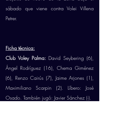
sábado que viene contra Volei Villena 
Petrer. 
Ficha técnica:
Club Voley Palma: 
David Seybering (6), 
Ángel Rodríguez (16), Chema Giménez 
(6), Renzo Cairús (7), Jaime Arjones (1), 
Maximiliano Scarpin (2). Líbero: José 
Osado. También jugó: Javier Sánchez (-). 
Unicaja Costa de Almería:
 Fran Ruiz (3), 
Borja Ruiz (7), Paulo Bertassoni (2), Víctor 
Rodríguez (11), Jorge Fernández (9), Matt 
Neaves (14). Líbero: Paquillo Fernández. 