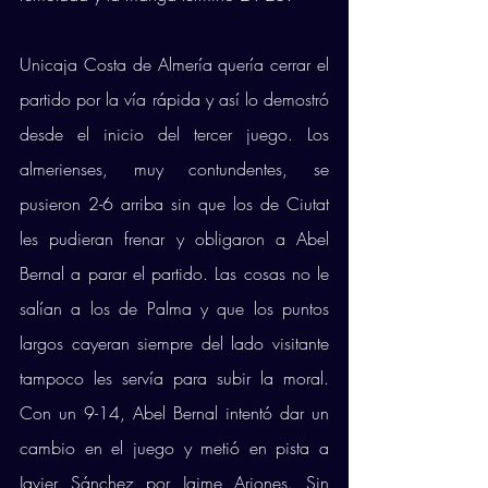
Unicaja Costa de Almería quería cerrar el 
partido por la vía rápida y así lo demostró 
desde el inicio del tercer juego. Los 
almerienses, muy contundentes, se 
pusieron 2-6 arriba sin que los de Ciutat 
les pudieran frenar y obligaron a Abel 
Bernal a parar el partido. Las cosas no le 
salían a los de Palma y que los puntos 
largos cayeran siempre del lado visitante 
tampoco les servía para subir la moral. 
Con un 9-14, Abel Bernal intentó dar un 
cambio en el juego y metió en pista a 
Javier Sánchez por Jaime Arjones. Sin 