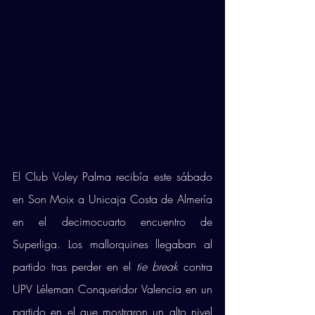
El Club Voley Palma recibía este sábado 
en Son Moix a Unicaja Costa de Almería 
en el decimocuarto encuentro de 
Superliga. Los mallorquines llegaban al 
partido tras perder en el 
tie break
 contra 
UPV Léleman Conqueridor Valencia en un 
partido en el que mostraron un alto nivel 