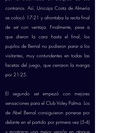
contrarios. Así, Unicaja Costa de Almería 
se colocó 17-21 y afrontaba la recta final 
de set con ventaja. Finalmente, pese a 
que dieron la cara hasta el final, los 
pupilos de Bernal no pudieron parar a los 
visitantes, muy contundentes en todas las 
facetas del juego, que cerraron la manga 
por 21-25. 
El segundo set empezó con mejores 
sensaciones para el Club Voley Palma. Los 
de Abel Bernal consiguieron ponerse por 
delante en el partido por primera vez (5-4) 
y mostraron una mejor versión en ataque 