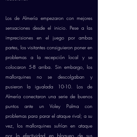
Los de Almería empezaron con mejores 
sensaciones desde el inicio. Pese a las 
imprecisiones en el juego por ambas 
partes, los visitantes consiguieron poner en 
problemas a la recepción local y se 
colocaron 5-8 arriba. Sin embargo, los 
mallorquines no se descolgaban y 
pusieron la igualada 10-10. Los de 
Almería conectaron una serie de buenos 
puntos ante un Voley Palma con 
problemas para parar el ataque rival; a su 
vez, los mallorquines sufrían en ataque 
por la efectividad en bloqueo de sus 