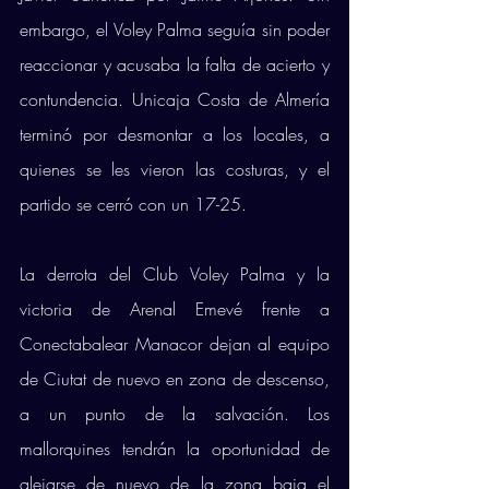
embargo, el Voley Palma seguía sin poder 
reaccionar y acusaba la falta de acierto y 
contundencia. Unicaja Costa de Almería 
terminó por desmontar a los locales, a 
quienes se les vieron las costuras, y el 
partido se cerró con un 17-25. 
La derrota del Club Voley Palma y la 
victoria de Arenal Emevé frente a 
Conectabalear Manacor dejan al equipo 
de Ciutat de nuevo en zona de descenso, 
a un punto de la salvación. Los 
mallorquines tendrán la oportunidad de 
alejarse de nuevo de la zona baja el 