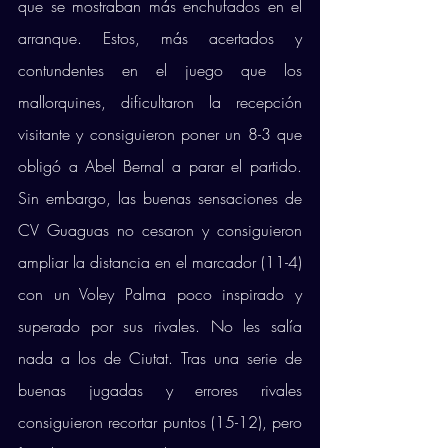
que se mostraban más enchufados en el 
arranque. Estos, más acertados y 
contundentes en el juego que los 
mallorquines, dificultaron la recepción 
visitante y consiguieron poner un 8-3 que 
obligó a Abel Bernal a parar el partido. 
Sin embargo, las buenas sensaciones de 
CV Guaguas no cesaron y consiguieron 
ampliar la distancia en el marcador (11-4) 
con un Voley Palma poco inspirado y 
superado por sus rivales. No les salía 
nada a los de Ciutat. Tras una serie de 
buenas jugadas y errores rivales 
consiguieron recortar puntos (15-12), pero 