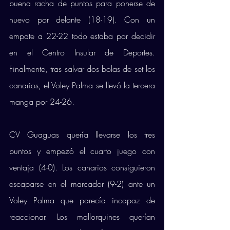
buena racha de puntos para ponerse de 
nuevo por delante (18-19). Con un 
empate a 22-22 todo estaba por decidir 
en el Centro Insular de Deportes. 
Finalmente, tras salvar dos bolas de set los 
canarios, el Voley Palma se llevó la tercera 
manga por 24-26.  
CV Guaguas quería llevarse los tres 
puntos y empezó el cuarto juego con 
ventaja (4-0). Los canarios consiguieron 
escaparse en el marcador (9-2) ante un 
Voley Palma que parecía incapaz de 
reaccionar. Los mallorquines querían 