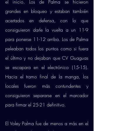
el inicio. Los de Palma se hicieron 
grandes en bloqueo y estaban también 
acertados en defensa, con lo que 
consiguieron darle la vuelta a un 11-9 
para ponerse 11-12 arriba. Los de Palma 
peleaban todos los puntos como si fuera 
el último y no dejaban que CV Guaguas 
se escapara en el electrónico (15-15). 
Hacia el tramo final de la manga, los 
locales fueron más contundentes y 
consiguieron separarse en el marcador 
para firmar el 25-21 definitivo.
El Voley Palma fue de menos a más en el 