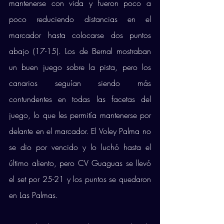
mantenerse con vida y fueron poco a 
poco reduciendo distancias en el 
marcador hasta colocarse dos puntos 
abajo (17-15). Los de Bernal mostraban 
un buen juego sobre la pista, pero los 
canarios seguían siendo más 
contundentes en todas las facetas del 
juego, lo que les permitía mantenerse por 
delante en el marcador. El Voley Palma no 
se dio por vencido y lo luchó hasta el 
último aliento, pero CV Guaguas se llevó 
el set por 25-21 y los puntos se quedaron 
en Las Palmas. 