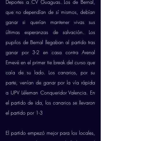
Deportes a CV Guaguas. Los de Bernal, 
que no dependían de sí mismos, debían 
ganar si querían mantener vivas sus 
últimas esperanzas de salvación. Los 
pupilos de Bernal llegaban al partido tras 
ganar por 3-2 en casa contra Arenal 
Emevé en el primer tie break del curso que 
caía de su lado. Los canarios, por su 
parte, venían de ganar por la vía rápida 
a UPV Léleman Conqueridor Valencia. En 
el partido de ida, los canarios se llevaron 
el partido por 1-3 
El partido empezó mejor para los locales, 