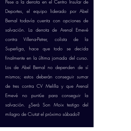
Pese a la derrota en el Centro Insular de 
Deportes, el equipo liderado por Abel 
Bernal todavía cuenta con opciones de 
salvación. La derrota de Arenal Emevé 
contra Villena-Petrer, colista de la 
Superliga, hace que todo se decida 
finalmente en la última jornada del curso. 
Los de Abel Bernal no dependen de sí 
mismos; estos deberán conseguir sumar 
de tres contra CV Melilla y que Arenal 
Emevé no puntúe para conseguir la 
salvación. ¿Será Son Moix testigo del 
milagro de Ciutat el próximo sábado? 