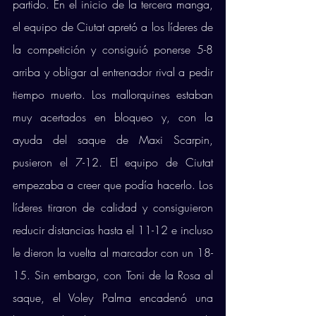
partido. En el inicio de la tercera manga, 
el equipo de Ciutat apretó a los líderes de 
la competición y consiguió ponerse 5-8 
arriba y obligar al entrenador rival a pedir 
tiempo muerto. Los mallorquines estaban 
muy acertados en bloqueo y, con la 
ayuda del saque de Maxi Scarpin, 
pusieron el 7-12. El equipo de Ciutat 
empezaba a creer que podía hacerlo. Los 
líderes tiraron de calidad y consiguieron 
reducir distancias hasta el 11-12 e incluso 
le dieron la vuelta al marcador con un 18-
15. Sin embargo, con Toni de la Rosa al 
saque, el Voley Palma encadenó una 