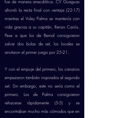
fue de manera anecdótica. CV Guaguas 
afrontó la recta final con ventaja (22-17) 
mientras el Voley Palma se mantenía con 
vida gracias a su capitán, Renzo Cairús. 
Pese a que los de Bernal consiguieron 
salvar dos bolas de set, los locales se 
anotaron el primer juego por 25-21. 
Y con el empuje del primero, los canarios 
empezaron también inspirados el segundo 
set. Sin embargo, este no sería como el 
primero. Los de Palma consiguieron 
rehacerse rápidamente (5-5) y se 
encontraban mucho más cómodos que en 