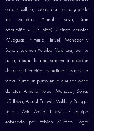
en el casillero, cuenta con un bagaje de 
tres victorias (Arenal Emevé, San 
Sadurniño y UD Ibiza) y cinco derrotas 
(Guaguas, Almería, Teruel, Manacor y 
Soria). Leleman Voleibol València, por su 
parte, ocupa la decimoprimera posición 
de la clasificación, penúltimo lugar de la 
tabla. Suma un punto en lo que son ocho 
derrotas (Almería, Teruel, Manacor, Soria, 
UD Ibiza, Arenal Emevé, Melilla y Rotogal 
Boiro). Ante Arenal Emevé, el equipo 
entrenado por Fabián Muraco, logró 