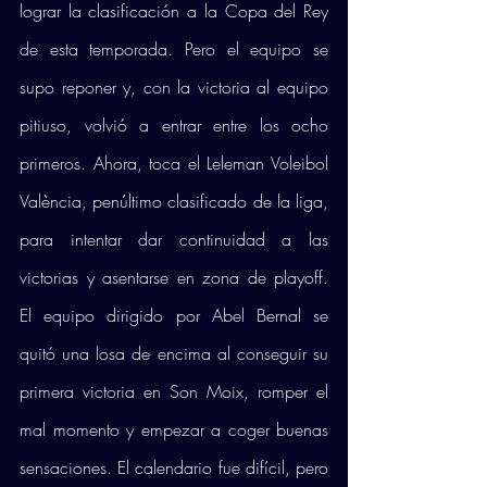
lograr la clasificación a la Copa del Rey 
de esta temporada. Pero el equipo se 
supo reponer y, con la victoria al equipo 
pitiuso, volvió a entrar entre los ocho 
primeros. Ahora, toca el Leleman Voleibol 
València, penúltimo clasificado de la liga, 
para intentar dar continuidad a las 
victorias y asentarse en zona de playoff. 
El equipo dirigido por Abel Bernal se 
quitó una losa de encima al conseguir su 
primera victoria en Son Moix, romper el 
mal momento y empezar a coger buenas 
sensaciones. El calendario fue difícil, pero 