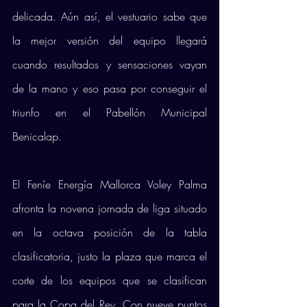
delicada. Aún así, el vestuario sabe que 
la mejor versión del equipo llegará 
cuando resultados y sensaciones vayan 
de la mano y eso pasa por conseguir el 
triunfo en el Pabellón Municipal 
Benicalap.
El Feníe Energía Mallorca Voley Palma 
afronta la novena jornada de liga situado 
en la octava posición de la tabla 
clasificatoria, justo la plaza que marca el 
corte de los equipos que se clasifican 
para la Copa del Rey. Con nueve puntos 