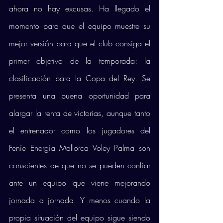
ahora no hay excusas. Ha llegado el 
momento para que el equipo muestre su 
mejor versión para que el club consiga el 
primer objetivo de la temporada: la 
clasificación para la Copa del Rey. Se 
presenta una buena oportunidad para 
alargar la renta de victorias, aunque tanto 
el entrenador como los jugadores del 
Feníe Energía Mallorca Voley Palma son 
conscientes de que no se pueden confiar 
ante un equipo que viene mejorando 
jornada a jornada. Y menos cuando la 
propia situación del equipo sigue siendo 