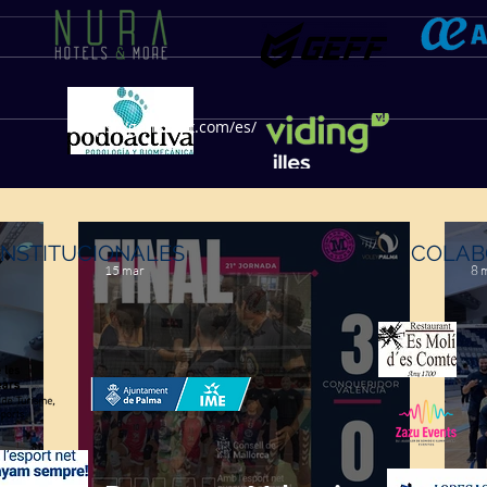
https://geffsport.com/es/
INSTITUCIONALES
COLAB
15 mar
8 