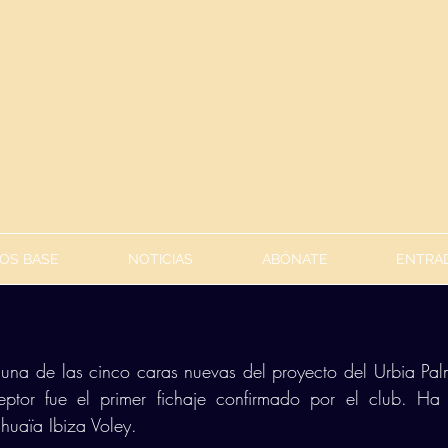
OS BASE
NOTICIAS
ABÓNATE
ENTRAD
na de las cinco caras nuevas del proyecto del Urbia Palm
tor fue el primer fichaje confirmado por el club. Ha l
huaïa Ibiza Voley. 