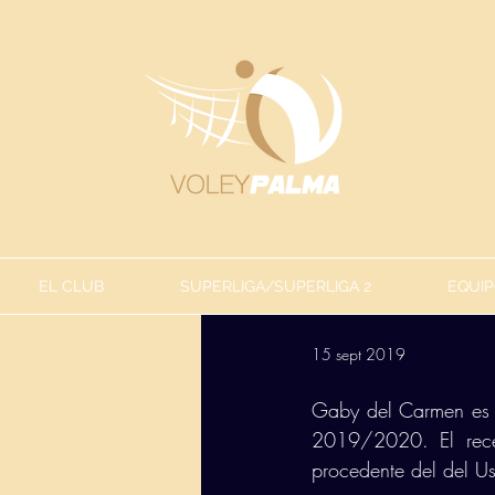
EL CLUB
SUPERLIGA/SUPERLIGA 2
EQUIP
15 sept 2019
Gaby del Carmen es u
2019/2020. El recep
procedente del del Us