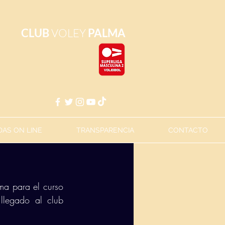
CLUB
VOLEY
PALMA
AS ON LINE
TRANSPARENCIA
CONTACTO
a para el curso 
legado al club 