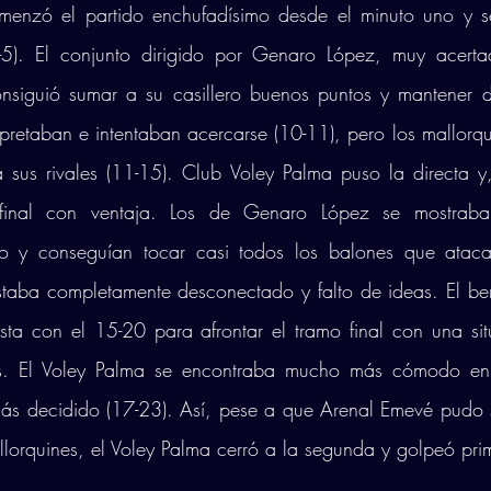
menzó el partido enchufadísimo desde el minuto uno y s
2-5). El conjunto dirigido por Genaro López, muy acerta
onsiguió sumar a su casillero buenos puntos y mantener di
 apretaban e intentaban acercarse (10-11), pero los mallorq
 sus rivales (11-15). Club Voley Palma puso la directa y
final con ventaja. Los de Genaro López se mostraban
o y conseguían tocar casi todos los balones que atacab
taba completamente desconectado y falto de ideas. El benj
ta con el 15-20 para afrontar el tramo final con una sit
es. El Voley Palma se encontraba mucho más cómodo en e
ás decidido (17-23). Así, pese a que Arenal Emevé pudo sa
llorquines, el Voley Palma cerró a la segunda y golpeó pr