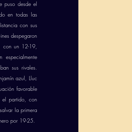
e puso desde el 
do en todas las 
stancia con sus 
uines despegaron 
, con un 12-19, 
 especialmente 
an sus rivales. 
amín azul, Lluc 
uación favorable 
l partido, con 
lvar la primera 
imero por 19-25. 