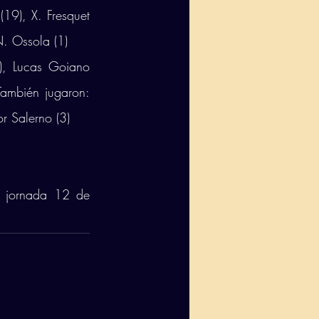
19), X. Fresquet 
N. Ossola (1)
), Lucas Goiano 
ambién jugaron: 
or Salerno (3)
a jornada 12 de 