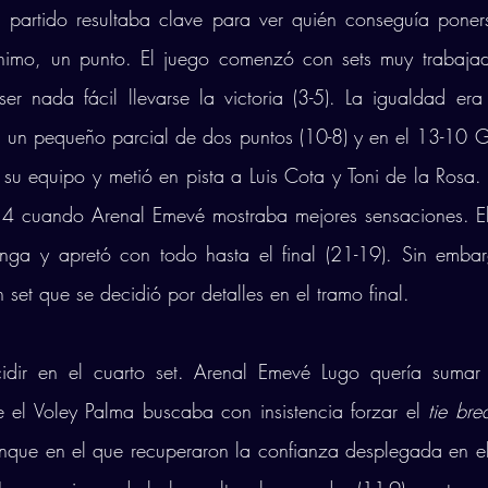
 partido resultaba clave para ver quién conseguía poners
nimo, un punto. El juego comenzó con sets muy trabajad
er nada fácil llevarse la victoria (3-5). La igualdad era
r un pequeño parcial de dos puntos (10-8) y en el 13-10 G
u equipo y metió en pista a Luis Cota y Toni de la Rosa.
14 cuando Arenal Emevé mostraba mejores sensaciones. El
anga y apretó con todo hasta el final (21-19). Sin embarg
set que se decidió por detalles en el tramo final. 
idir en el cuarto set. Arenal Emevé Lugo quería sumar 
e el Voley Palma buscaba con insistencia forzar el 
tie bre
nque en el que recuperaron la confianza desplegada en el p