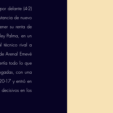
or delante (4-2) 
stancia de nuevo 
ner su renta de 
ley Palma, en un 
 técnico rival a 
 de Arenal Emevé 
tía todo lo que 
ugadas, con una 
20-17 y entró en 
 decisivos en los 