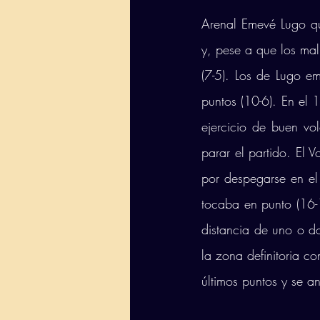
Arenal Emevé Lugo que
y, pese a que los mal
(7-5). Los de Lugo e
puntos (10-6). En el 
ejercicio de buen vol
parar el partido. El 
por despegarse en el
tocaba en punto (16-
distancia de uno o do
la zona definitoria co
últimos puntos y se 