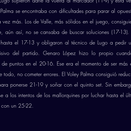
ugo supieron darle la vuelta al marcador (11-9) y esta ve
y Palma se encontraba con dificultades para parar al opuest
vez más. Los de Valle, más sólidos en el juego, consigui
, aún así, no se cansaba de buscar soluciones (17-13). L
r hasta el 17-13 y obligaron al técnico de Lugo a pedir u
isivo del partido. Genaro López hizo lo propio cuand
 de puntos en el 20-16. Ese era el momento de ser más ef
 todo, no cometer errores. El Voley Palma consiguió reducir
ara ponerse 21-19 y soñar con el quinto set. Sin embarg
e a los intentos de los mallorquines por luchar hasta el últ
o con un 25-22. 