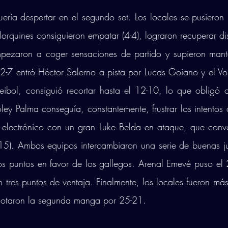
ría despertar en el segundo set. Los locales se pusieron p
lorquines consiguieron empatar (4-4), lograron recuperar di
mpezaron a coger sensaciones de partido y supieron mante
12-7 entró Héctor Salerno a pista por Lucas Goiano y el Vo
eibol, consiguió recortar hasta el 12-10, lo que obligó al
Voley Palma conseguía, constantemente, frustrar los intentos
 electrónico con un gran Luke Belda en ataque, que conver
15). Ambos equipos intercambiaron una serie de buenas j
s puntos en favor de los gallegos. Arenal Emevé puso el 
n tres puntos de ventaja. Finalmente, los locales fueron más
anotaron la segunda manga por 25-21. 