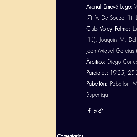
Arenal Emevé Lugo: 
V
(7), V. De Souza (1).
Club Voley Palma: 
L
(16), Joaquín M. Del
Joan Miquel Garcias (-
Árbitros:
 Diego Corre
Parciales: 
19-25, 25-
Pabellón: 
Pabellón M
Superliga.
Comentarios