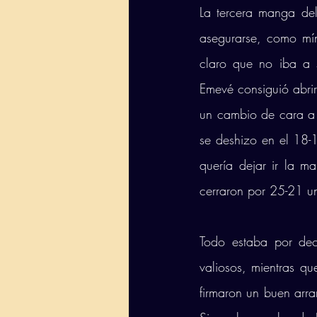
La tercera manga del
asegurarse, como mí
claro que no iba a s
Emevé consiguió abri
un cambio de cara a s
se deshizo en el 18-
quería dejar ir la m
cerraron por 25-21 un 
Todo estaba por dec
valiosos, mientras qu
firmaron un buen arra