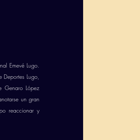
nal Emevé Lugo. 
e Deportes Lugo, 
e Genaro López 
notarse un gran 
po reaccionar y 