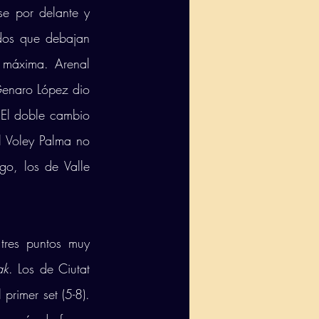
e por delante y 
os que debajan 
 máxima. Arenal 
enaro López dio 
 El doble cambio 
 Voley Palma no 
o, los de Valle 
tres puntos muy 
ak
. Los de Ciutat 
rimer set (5-8). 