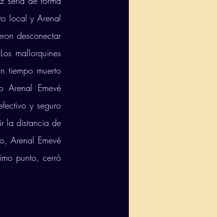
z sería de forma 
o local y Arenal 
eron desconectar 
os mallorquines 
n tiempo muerto 
o Arenal Emevé 
ectivo y seguro 
 la distancia de 
o, Arenal Emevé 
imo punto, cerró 