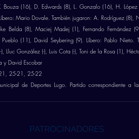
. Bouza (16), D. Edwards (8), L. Gonzalo (16), H. López (
 Líbero: Mario Dovale. También jugaron:
A. Rodríguez (8), 
uke Belda (8), Maciej Madej (1), Fernando Fernández (9
 Pueblo (11), David Seybering (9). Líbero: Pablo Nieto. T
), Lluc González (-), Luis Cota (-), Toni de la Rosa (1), Héct
a y David Escobar
21, 25-21, 25-22
unicipal de Deportes Lugo. Partido correspondiente a l
PATROCINADORES