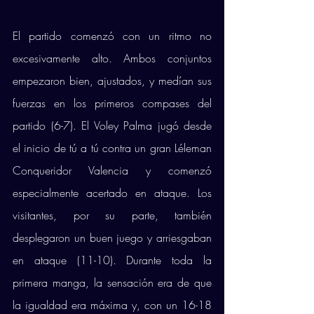
El partido comenzó con un ritmo no 
excesivamente alto. Ambos conjuntos 
empezaron bien, ajustados, y medían sus 
fuerzas en los primeros compases del 
partido (6-7). El Voley Palma jugó desde 
el inicio de tú a tú contra un gran Léleman 
Conqueridor Valencia y comenzó 
especialmente acertado en ataque. Los 
visitantes, por su parte, también 
desplegaron un buen juego y arriesgaban 
en ataque (11-10). Durante toda la 
primera manga, la sensación era de que 
la igualdad era máxima y, con un 16-18 