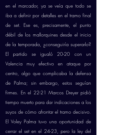
en el marcador, ya se veía que todo se 
iba a definir por detalles en el tramo final 
de set. Ese es, precisamente, el punto 
débil de los mallorquines desde el inicio 
de la temporada, ¿conseguiría superarlo? 
El partido se igualó 20-20 con un 
Valencia muy efectivo en ataque por 
centro, algo que complicaba la defensa 
de Palma; sin embargo, estos seguían 
firmes. En el 22-21 Marcos Dreyer pidió 
tiempo muerto para dar indicaciones a los 
suyos de cómo afrontar el tramo decisivo. 
El Voley Palma tuvo una oportunidad de 
cerrar el set en el 24-23, pero la ley del 