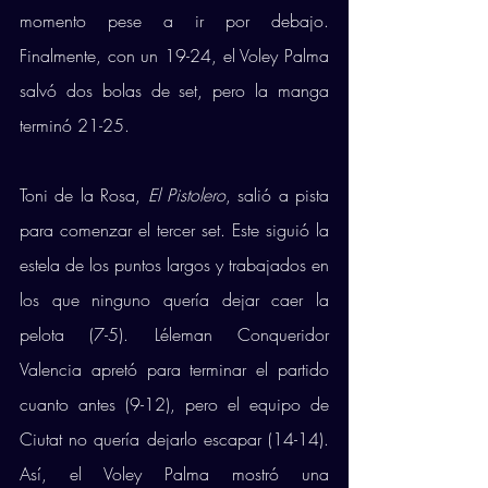
momento pese a ir por debajo. 
Finalmente, con un 19-24, el Voley Palma 
salvó dos bolas de set, pero la manga 
terminó 21-25. 
Toni de la Rosa, 
El Pistolero
, salió a pista 
para comenzar el tercer set. Este siguió la 
estela de los puntos largos y trabajados en 
los que ninguno quería dejar caer la 
pelota (7-5). Léleman Conqueridor 
Valencia apretó para terminar el partido 
cuanto antes (9-12), pero el equipo de 
Ciutat no quería dejarlo escapar (14-14). 
Así, el Voley Palma mostró una 