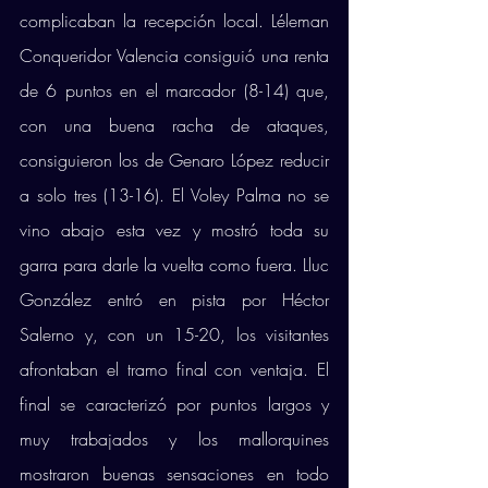
complicaban la recepción local. Léleman 
Conqueridor Valencia consiguió una renta 
de 6 puntos en el marcador (8-14) que, 
con una buena racha de ataques, 
consiguieron los de Genaro López reducir 
a solo tres (13-16). El Voley Palma no se 
vino abajo esta vez y mostró toda su 
garra para darle la vuelta como fuera. Lluc 
González entró en pista por Héctor 
Salerno y, con un 15-20, los visitantes 
afrontaban el tramo final con ventaja. El 
final se caracterizó por puntos largos y 
muy trabajados y los mallorquines 
mostraron buenas sensaciones en todo 