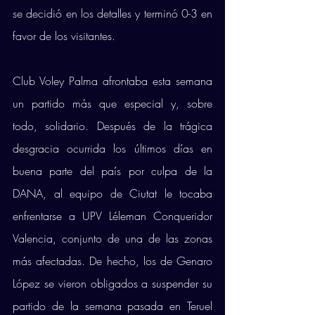
se decidió en los detalles y terminó 0-3 en 
favor de los visitantes. 
Club Voley Palma afrontaba esta semana 
un partido más que especial y, sobre 
todo, solidario. Después de la trágica 
desgracia ocurrida los últimos días en 
buena parte del país por culpa de la 
DANA, al equipo de Ciutat le tocaba 
enfrentarse a UPV Léleman Conqueridor 
Valencia, conjunto de una de las zonas 
más afectadas. De hecho, los de Genaro 
López se vieron obligados a suspender su 
partido de la semana pasada en Teruel 