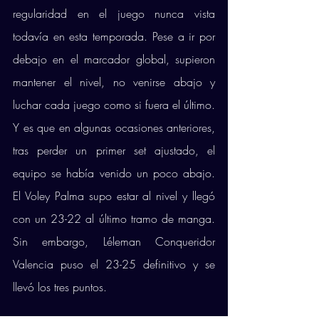
regularidad en el juego nunca vista 
todavía en esta temporada. Pese a ir por 
debajo en el marcador global, supieron 
mantener el nivel, no venirse abajo y 
luchar cada juego como si fuera el último. 
Y es que en algunas ocasiones anteriores, 
tras perder un primer set ajustado, el 
equipo se había venido un poco abajo. 
El Voley Palma supo estar al nivel y llegó 
con un 23-22 al último tramo de manga. 
Sin embargo, Léleman Conqueridor 
Valencia puso el 23-25 definitivo y se 
llevó los tres puntos. 