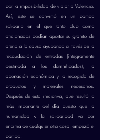
por la imposibilidad de viajar a Valencia. 
Así, este se convirtió en un partido 
solidario en el que tanto club como 
aficionados podían aportar su granito de 
arena a la causa ayudando a través de la 
recaudación de entradas (íntegramente 
destinada a los damnificados), la 
aportación económica y la recogida de 
productos y materiales necesarios. 
Después de esta iniciativa, que resultó lo 
más importante del día puesto que la 
humanidad y la solidaridad va por 
encima de cualquier otra cosa, empezó el 
partido. 