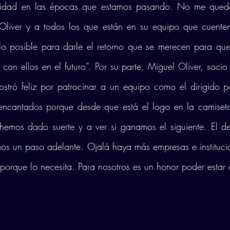
licidad en las épocas que estamos pasando. No me queda
liver y a todos los que están en su equipo que cuenten
o posible para darle el retorno que se merecen para que
con ellos en el futuro”. Por su parte, Miguel Oliver, socio 
stró feliz por patrocinar a un equipo como el dirigido po
 encantados porque desde que está el logo en la camise
 hemos dado suerte y a ver si ganamos el siguiente. El de
os un paso adelante. Ojalá haya más empresas e instituci
 porque lo necesita. Para nosotros es un honor poder estar 