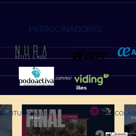
PATROCINADORES
https://geffsport.com/es/
INSTITUCIONALES
COLAB
15 mar
8 