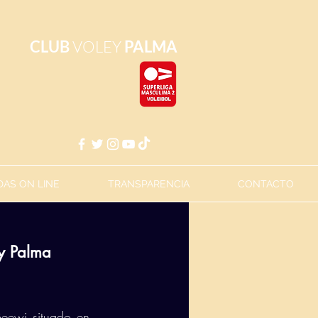
CLUB
VOLEY
PALMA
AS ON LINE
TRANSPARENCIA
CONTACTO
ey Palma
eewi situado en 