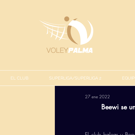
EL CLUB
SUPERLIGA/SUPERLIGA 2
EQUIP
27 ene 2022
Beewi se un
El club balear y Bee