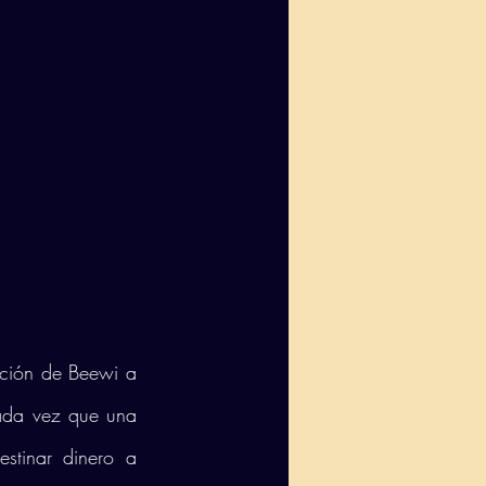
ación de Beewi a 
ada vez que una 
stinar dinero a 