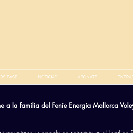
OS BASE
NOTICIAS
ABÓNATE
ENTRAD
e a la familia del Feníe Energía Mallorca Vol
wi presentaron su acuerdo de patrocinio en el local de B