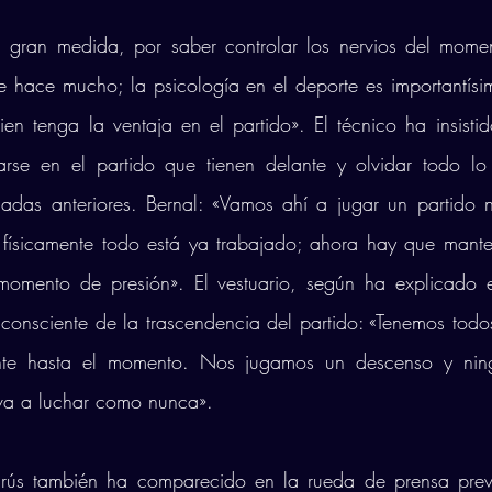
n gran medida, por saber controlar los nervios del momen
 hace mucho; la psicología en el deporte es importantísim
ien tenga la ventaja en el partido». El técnico ha insistid
arse en el partido que tienen delante y olvidar todo l
adas anteriores. Bernal: «Vamos ahí a jugar un partido n
y físicamente todo está ya trabajado; ahora hay que mante
momento de presión». El vestuario, según ha explicado el
 consciente de la trascendencia del partido: «Tenemos todos
nte hasta el momento. Nos jugamos un descenso y ning
 va a luchar como nunca».
rús también ha comparecido en la rueda de prensa previa