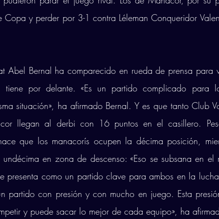
pudieron parar el juego rival. Los de Manacor, por su pa
 de Copa y perder por 3-1 contra Léleman Conqueridor Vale
at Abel Bernal ha comparecido en rueda de prensa para va
 tiene por delante. «Es un partido complicado para lo
sma situación», ha afirmado Bernal. Y es que tanto Club V
or llegan al derbi con 16 puntos en el casillero. Pese
hace que los manacorís ocupen la décima posición, mien
la undécima en zona de descenso: «Eso se subsana en el
se presenta como un partido clave para ambos en la lucha
un partido con presión y con mucho en juego. Esta presió
mpetir y puede sacar lo mejor de cada equipo», ha afirmad