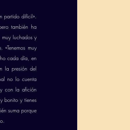
artido difícil». 
ero también ha 
s muy luchados y 
. «Tenemos muy 
ho cada día, en 
 la presión del 
l no lo cuenta 
 con la afición 
 bonito y tienes 
bién suma porque 
o. 