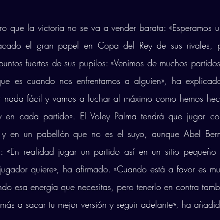
ro que la victoria no se va a vender barata: «Esperamos un p
acado el gran papel en Copa del Rey de sus rivales, p
puntos fuertes de sus pupilos: «Venimos de muchos partido
que es cuando nos enfrentamos a alguien», ha explicado
r nada fácil y vamos a luchar al máximo como hemos hec
 en cada partido». El Voley Palma tendrá que jugar con
y en un pabellón que no es el suyo, aunque Abel Berna
 «En realidad jugar un partido así en un sitio pequeño y
ugador quiere», ha afirmado. «Cuando está a favor es muy
do esa energía que necesitas, pero tenerlo en contra tam
 más a sacar tu mejor versión y seguir adelante», ha añadid