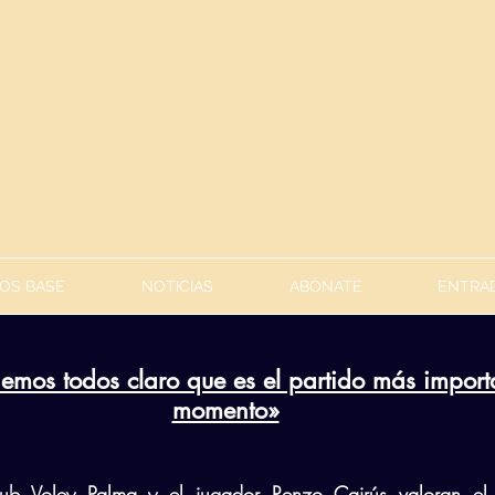
OS BASE
NOTICIAS
ABÓNATE
ENTRAD
nemos todos claro que es el partido más importa
momento»
lub Voley Palma y el jugador Renzo Cairús valoran el p