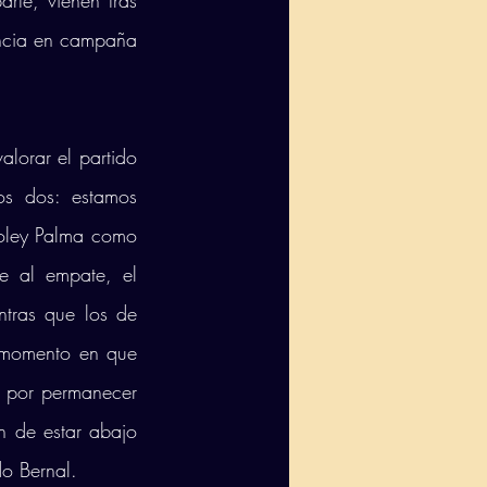
rte, vienen tras 
ncia en campaña 
lorar el partido 
s dos: estamos 
oley Palma como 
 al empate, el 
tras que los de 
 momento en que 
 por permanecer 
n de estar abajo 
o Bernal. 