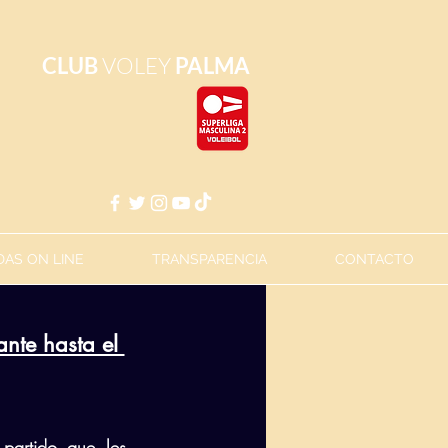
CLUB
VOLEY
PALMA
AS ON LINE
TRANSPARENCIA
CONTACTO
nte hasta el 
artido que les 