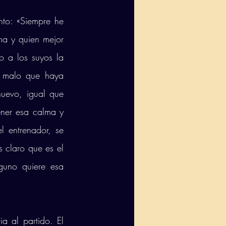
to: «Siempre he 
a y quien mejor 
o a los suyos la 
o malo que haya 
uevo, igual que 
ner esa calma y 
 entrenador, se 
 claro que es el 
uno quiere esa 
 al partido. El 