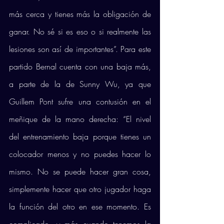
más cerca y tienes más la obligación de 
ganar. No sé si es eso o si realmente las 
lesiones son así de importantes”. Para este 
partido Bernal cuenta con una baja más, 
a parte de la de Sunny Wu, ya que 
Guillem Pont sufre una contusión en el 
meñique de la mano derecha: “El nivel 
del entrenamiento baja porque tienes un 
colocador menos y no puedes hacer lo 
mismo. No se puede hacer gran cosa, 
simplemente hacer que otro jugador haga 
la función del otro en ese momento. Es 