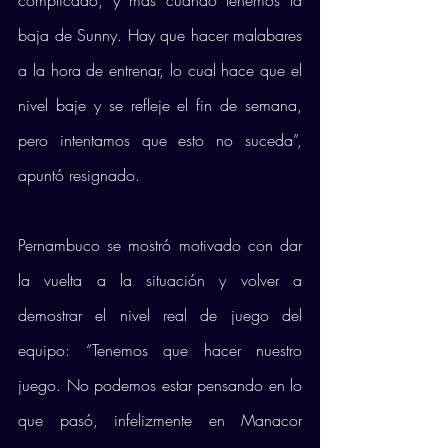
complicado, y más cuando tenemos la 
baja de Sunny. Hay que hacer malabares 
a la hora de entrenar, lo cual hace que el 
nivel baje y se refleje el fin de semana, 
pero intentamos que esto no suceda”, 
apuntó resignado. 
Pernambuco se mostró motivado con dar 
la vuelta a la situación y volver a 
demostrar el nivel real de juego del 
equipo: “Tenemos que hacer nuestro 
juego. No podemos estar pensando en lo 
que pasó, infelizmente en Manacor 