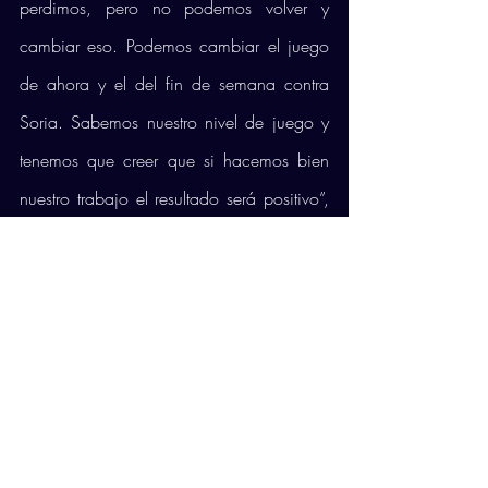
perdimos, pero no podemos volver y 
cambiar eso. Podemos cambiar el juego 
de ahora y el del fin de semana contra 
Soria. Sabemos nuestro nivel de juego y 
tenemos que creer que si hacemos bien 
nuestro trabajo el resultado será positivo”, 
declaró el opuesto. El jugador brasileño, 
además, afirmó que en este tipo de 
situaciones “tienes que entrenar más fuerte 
para querer volver a jugar bien”, y señaló 
que “es más fácil motivarse después de 
una derrota que después de una victoria”.