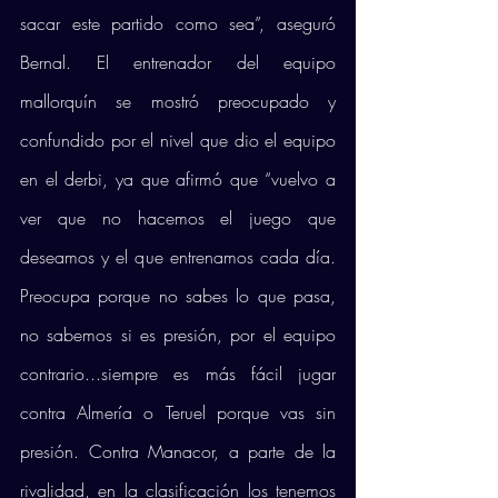
sacar este partido como sea”, aseguró 
Bernal. El entrenador del equipo 
mallorquín se mostró preocupado y 
confundido por el nivel que dio el equipo 
en el derbi, ya que afirmó que “vuelvo a 
ver que no hacemos el juego que 
deseamos y el que entrenamos cada día. 
Preocupa porque no sabes lo que pasa, 
no sabemos si es presión, por el equipo 
contrario...siempre es más fácil jugar 
contra Almería o Teruel porque vas sin 
presión. Contra Manacor, a parte de la 
rivalidad, en la clasificación los tenemos 