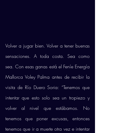
Volver a jugar bien. Volver a tener buenas 
sensaciones. A toda costa. Sea como 
sea. Con esas ganas está el Feníe Energía 
Mallorca Voley Palma antes de recibir la 
visita de Río Duero Soria: “Tenemos que 
intentar que esto solo sea un tropiezo y 
volver al nivel que estábamos. No 
tenemos que poner excusas, entonces 
tenemos que ir a muerte otra vez e intentar 