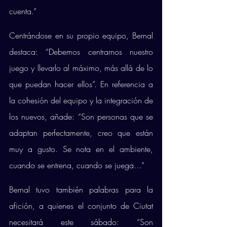
cuenta.”
Centrándose en su propio equipo, Bernal 
destaca: “Debemos centrarnos nuestro 
juego y llevarlo al máximo, más allá de lo 
que puedan hacer ellos”. En referencia a 
la cohesión del equipo y la integración de 
los nuevos, añade: “Son personas que se 
adaptan perfectamente, creo que están 
muy a gusto. Se nota en el ambiente, 
cuando se entrena, cuando se juega…”
Bernal tuvo también palabras para la 
afición, a quienes el conjunto de Ciutat 
necesitará este sábado: “Son 