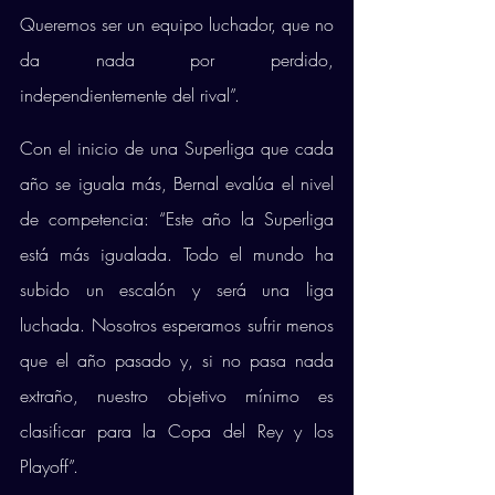
Queremos ser un equipo luchador, que no 
da nada por perdido, 
independientemente del rival”.
Con el inicio de una Superliga que cada 
año se iguala más, Bernal evalúa el nivel 
de competencia: “Este año la Superliga 
está más igualada. Todo el mundo ha 
subido un escalón y será una liga 
luchada. Nosotros esperamos sufrir menos 
que el año pasado y, si no pasa nada 
extraño, nuestro objetivo mínimo es 
clasificar para la Copa del Rey y los 
Playoff”.