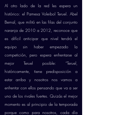
Al otro lado de la red les espera un 
histórico: el Pamesa Voleibol Teruel. Abel 
Bernal, que militó en las filas del conjunto 
naranja de 2010 a 2012, reconoce que 
es difícil anticipar que nivel tendrá el 
equipo sin haber empezado la 
competición, pero espera enfrentarse al 
mejor Teruel posible: “Teruel, 
históricamente, tiene predisposición a 
estar arriba y nosotros nos vamos a 
enfrentar con ellos pensando que va a ser 
uno de los rivales fuertes. Quizás el mejor 
momento es al principio de la temporada 
porque como para nosotros, cada día 