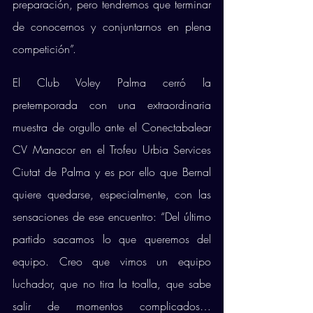
preparación, pero tendremos que terminar 
de conocernos y conjuntarnos en plena 
competición”.
El Club Voley Palma cerró la 
pretemporada con una extraordinaria 
muestra de orgullo ante el Conectabalear 
CV Manacor en el Trofeu Urbia Services 
Ciutat de Palma y es por ello que Bernal 
quiere quedarse, especialmente, con las 
sensaciones de ese encuentro: “Del último 
partido sacamos lo que queremos del 
equipo. Creo que vimos un equipo 
luchador, que no tira la toalla, que sabe 
salir de momentos complicados… 