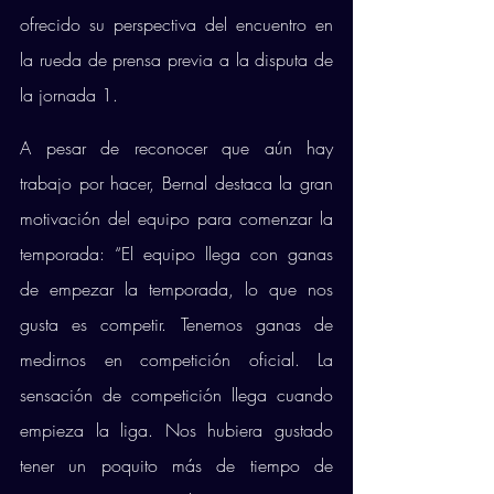
ofrecido su perspectiva del encuentro en 
la rueda de prensa previa a la disputa de 
la jornada 1.  
A pesar de reconocer que aún hay 
trabajo por hacer, Bernal destaca la gran 
motivación del equipo para comenzar la 
temporada: “El equipo llega con ganas 
de empezar la temporada, lo que nos 
gusta es competir. Tenemos ganas de 
medirnos en competición oficial. La 
sensación de competición llega cuando 
empieza la liga. Nos hubiera gustado 
tener un poquito más de tiempo de 