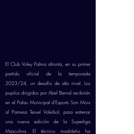
El Club Voley Palma afronta, en su primer 
partido oficial de la temporada 
2023/24, un desafío de alto nivel. Los 
pupilos dirigidos por Abel Bernal recibirán 
en el Palau Municipal d’Esports Son Moix 
al Pamesa Teruel Voleibol, para estrenar 
una nueva edición de la Superliga 
Masculina. El técnico madrileño ha 