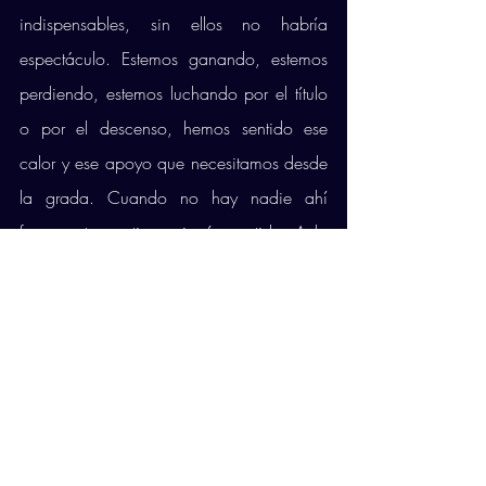
indispensables, sin ellos no habría 
espectáculo. Estemos ganando, estemos 
perdiendo, estemos luchando por el título 
o por el descenso, hemos sentido ese 
calor y ese apoyo que necesitamos desde 
la grada. Cuando no hay nadie ahí 
fuera, esto no tiene ningún sentido. A lo 
mejor la gente piensa que no, pero son 
muy importantes y esperamos que esta 
temporada, poder dar el máximo y que 
ellos lo puedan ver”.