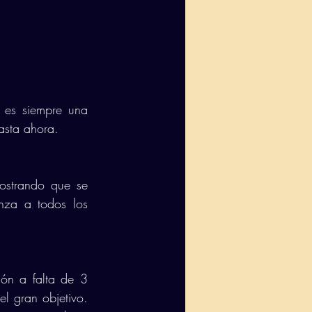
 es siempre una 
asta ahora. 
ostrando que se 
nza a todos los 
ón a falta de 3 
l gran objetivo. 