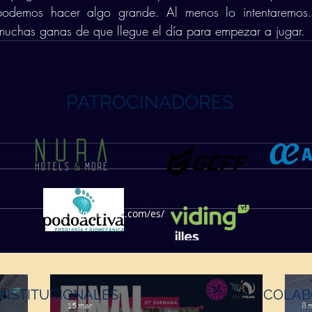
odemos hacer algo grande. Al menos lo intentaremos. 
muchas ganas de que llegue el día para empezar a jugar. 
PATROCINADORES
https://geffsport.com/es/
INSTITUCIONALES
COLAB
15 mar
8 