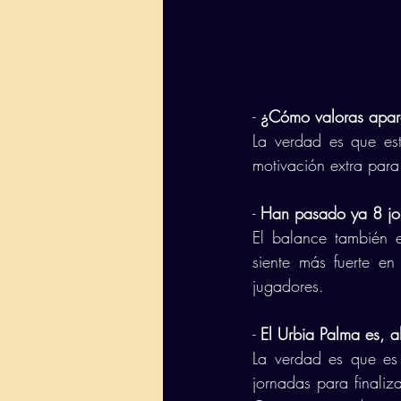
- 
¿Cómo valoras apare
La verdad es que es
motivación extra par
- 
Han pasado ya 8 jor
El balance también e
siente más fuerte en
jugadores. 
- 
El Urbia Palma es, a
La verdad es que es 
jornadas para finaliz