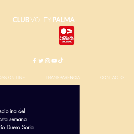
CLUB
VOLEY
PALMA
AS ON LINE
TRANSPARENCIA
CONTACTO
ciplina del 
 Esta semana 
Río Duero Soria 