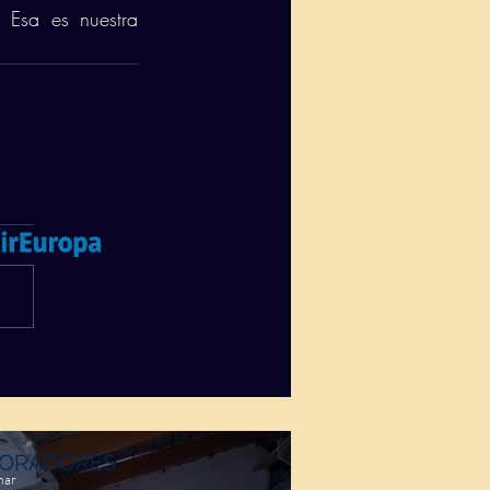
Esa es nuestra 
ORADORES
mar