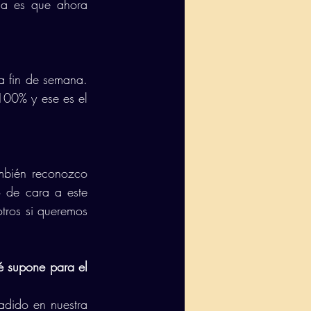
a es que ahora 
a fin de semana. 
00% y ese es el 
bién reconozco 
 de cara a este 
ros si queremos 
 supone para el 
dido en nuestra 