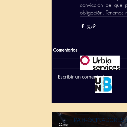
convicción de que p
obligación. Tenemos 
Comentarios
Escribir un comentario...
PATROCINADORES 
22 mar