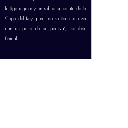
la liga regular y un subcampeonato de la 
Copa del Rey, pero eso se tiene que ver 
con un poco de perspectiva”, concluye 
Bernal.
Comentarios
Escribir un comentario...