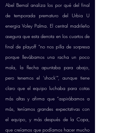
Abel Bernal analiza los por qué del final 
de temporada prematuro del Urbia U 
energia Voley Palma. El central madrileño 
asegura que esta derrota en los cuartos de 
final de playoff “no nos pilla de sorpresa 
porque llevábamos una racha un poco 
mala, la flecha apuntaba para abajo, 
pero tenemos el ‘shock’”, aunque tiene 
claro que el equipo luchaba para cotas 
más altas y afirma que “aspirábamos a 
más, teníamos grandes expectativas con 
el equipo, y más después de la Copa, 
que creíamos que podíamos hacer mucho 