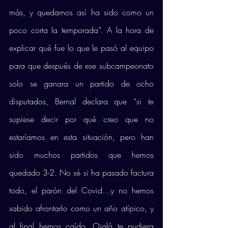
más, y quedarnos así ha sido como un 
poco corta la temporada”. A la hora de 
explicar qué fue lo que le pasó al equipo 
para que después de ese subcampeonato 
solo se ganara un partido de ocho 
disputados, Bernal declara que “si te 
supiese decir por qué creo que no 
estaríamos en esta situación, pero han 
sido muchos partidos que hemos 
quedado 3-2. No sé si ha pasado factura 
todo, el parón del Covid…y no hemos 
sabido afrontarlo como un año atípico, y 
al final hemos caído. Ojalá te pudiera 