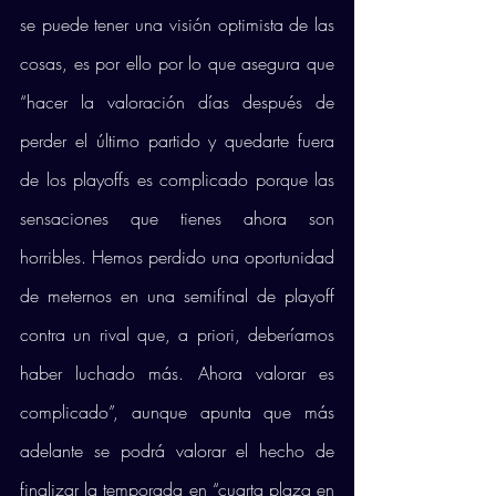
se puede tener una visión optimista de las 
cosas, es por ello por lo que asegura que 
“hacer la valoración días después de 
perder el último partido y quedarte fuera 
de los playoffs es complicado porque las 
sensaciones que tienes ahora son 
horribles. Hemos perdido una oportunidad 
de meternos en una semifinal de playoff 
contra un rival que, a priori, deberíamos 
haber luchado más. Ahora valorar es 
complicado”, aunque apunta que más 
adelante se podrá valorar el hecho de 
finalizar la temporada en “cuarta plaza en 