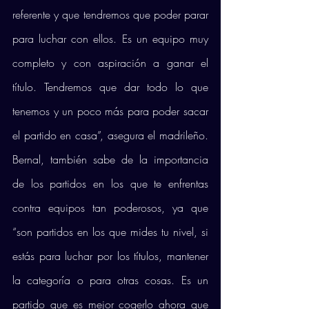
referente y que tendremos que poder parar 
para luchar con ellos. Es un equipo muy 
completo y con aspiración a ganar el 
título. Tendremos que dar todo lo que 
tenemos y un poco más para poder sacar 
el partido en casa”, asegura el madrileño. 
Bernal, también sabe de la importancia 
de los partidos en los que te enfrentas 
contra equipos tan poderosos, ya que 
“son partidos en los que mides tu nivel, si 
estás para luchar por los títulos, mantener 
la categoría o para otras cosas. Es un 
partido que es mejor cogerlo ahora que 