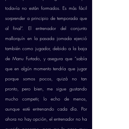
todavía no están formados. Es más fácil 
sorprender a principio de temporada que 
al final”. El entrenador del conjunto 
mallorquín en la pasada jornada ejerció 
también como jugador, debido a la baja 
de Manu Furtado, y asegura que “sabía 
que en algún momento tendría que jugar 
porque somos pocos, quizá no tan 
pronto, pero bien, me sigue gustando 
mucho competir, lo echo de menos, 
aunque esté entrenando cada día. Por 
ahora no hay opción, el entrenador no ha 