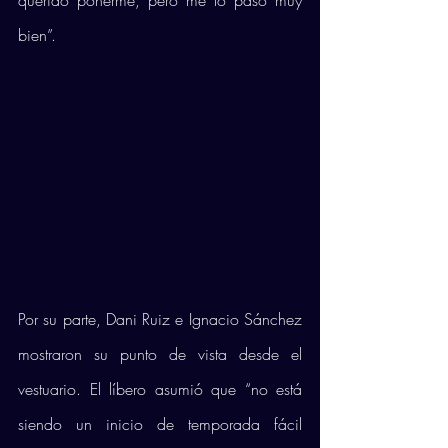
querido ponerme, pero me lo paso muy 
bien”. 
Por su parte, Dani Ruiz e Ignacio Sánchez 
mostraron su punto de vista desde el 
vestuario. El líbero asumió que “no está 
siendo un inicio de temporada fácil 