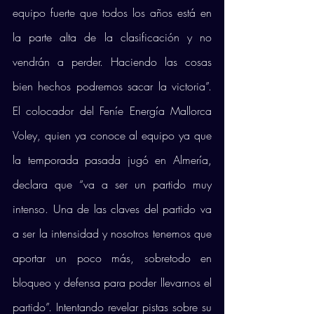
equipo fuerte que todos los años está en 
la parte alta de la clasificación y no 
vendrán a perder. Haciendo las cosas 
bien hechos podremos sacar la victoria”. 
El colocador del Feníe Energía Mallorca 
Voley, quien ya conoce al equipo ya que 
la temporada pasada jugó en Almería, 
declara que “va a ser un partido muy 
intenso. Una de las claves del partido va 
a ser la intensidad y nosotros tenemos que 
aportar un poco más, sobretodo en 
bloqueo y defensa para poder llevarnos el 
partido”. Intentando revelar pistas sobre su 