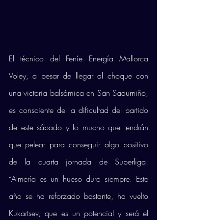
El técnico del Feníe Energía Mallorca 
Voley, a pesar de llegar al choque con 
una victoria balsámica en San Sadurniño, 
es consciente de la dificultad del partido 
de este sábado y lo mucho que tendrán 
que pelear para conseguir algo positivo 
de la cuarta jornada de Superliga: 
“Almería es un hueso duro siempre. Este 
año se ha reforzado bastante, ha vuelto 
Kukartsev, que es un potencial y será el 