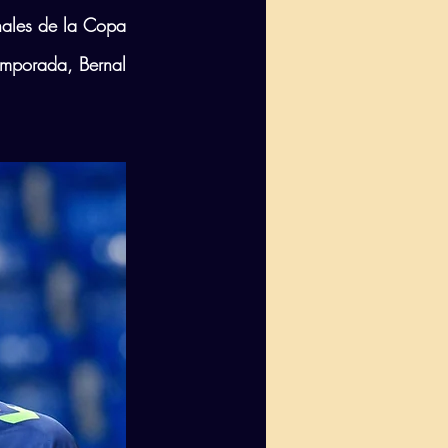
nales de la Copa 
emporada, Bernal 