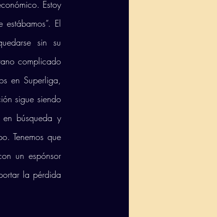
económico. Estoy 
 estábamos”. El 
uedarse sin su 
erano complicado 
os en Superliga, 
ión sigue siendo 
s en búsqueda y 
po. Tenemos que 
con un espónsor 
rtar la pérdida 