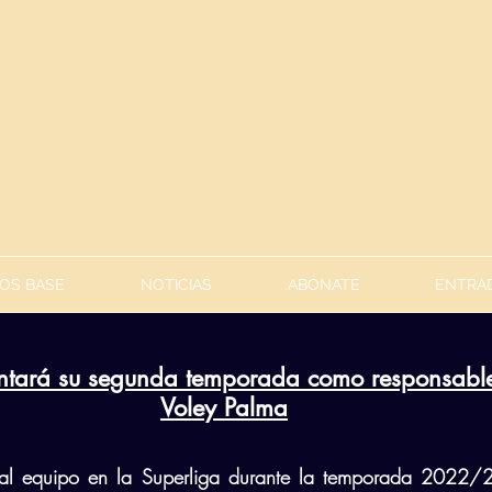
OS BASE
NOTICIAS
ABÓNATE
ENTRAD
ontará su segunda temporada como responsable 
Voley Palma
á al equipo en la Superliga durante la temporada 2022/2