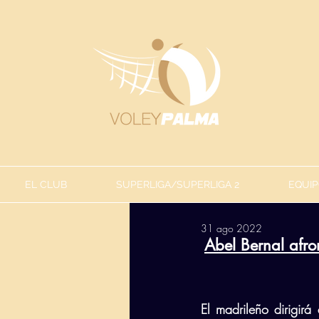
EL CLUB
SUPERLIGA/SUPERLIGA 2
EQUIP
31 ago 2022
Abel Bernal afr
El madrileño dirigir