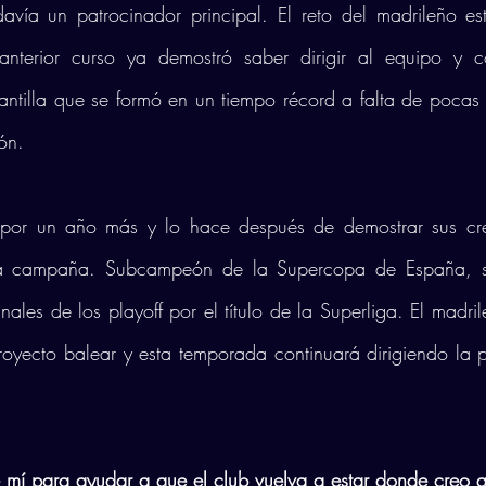
avía un patrocinador principal. El reto del madrileño es
anterior curso ya demostró saber dirigir al equipo y c
antilla que se formó en un tiempo récord a falta de pocas
ón.
 por un año más y lo hace después de demostrar sus cre
a campaña. Subcampeón de la Supercopa de España, sem
ales de los playoff por el título de la Superliga. El madril
royecto balear y esta temporada continuará dirigiendo la p
.
 mí para ayudar a que el club vuelva a estar donde creo q