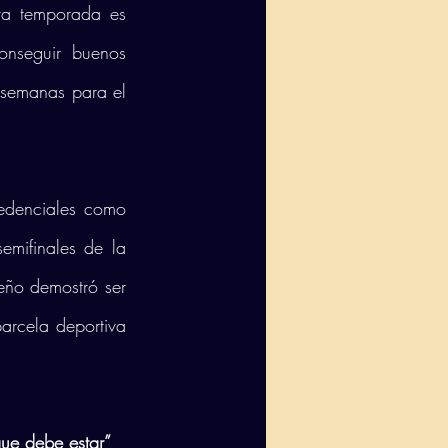
ta temporada es 
onseguir buenos 
 semanas para el 
denciales como 
ifinales de la 
eño demostró ser 
arcela deportiva 
ue debe estar”