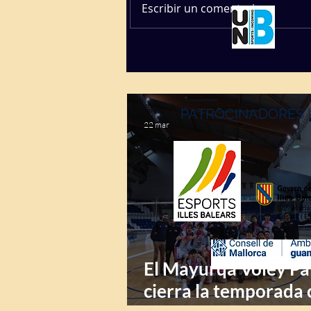
Escribir un comentario...
PATROCINADORES 
22 mar
El Mayurqa Voley P
cierra la temporada 