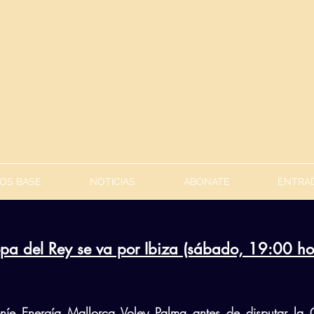
OS BASE
NOTICIAS
ABÓNATE
ENTRAD
pa del Rey se va por Ibiza (sábado, 19:00 ho
eníe Energía Mallorca Voley Palma antes de disputar la 