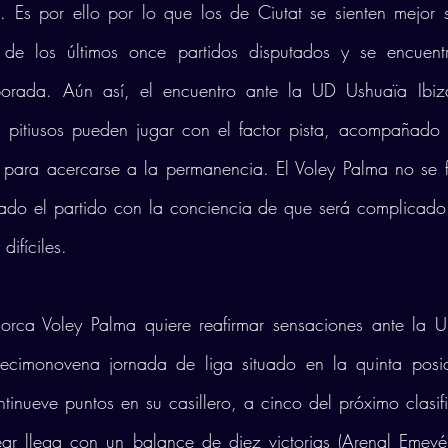
. Es por ello por lo que los de Ciutat se sienten mejor s
 de los últimos once partidos disputados y se encuentr
rada. Aún así, el encuentro ante la UD Ushuaïa Ibiza
s pitiusos pueden jugar con el factor pista, acompañado 
para acercarse a la permanencia. El Voley Palma no se fí
do el partido con la conciencia de que será complicado y
ifíciles. 
lorca Voley Palma quiere reafirmar sensaciones ante la U
decimonovena jornada de liga situado en la quinta posic
intinueve puntos en su casillero, a cinco del próximo clasif
ear llega con un balance de diez victorias (Arenal Emevé