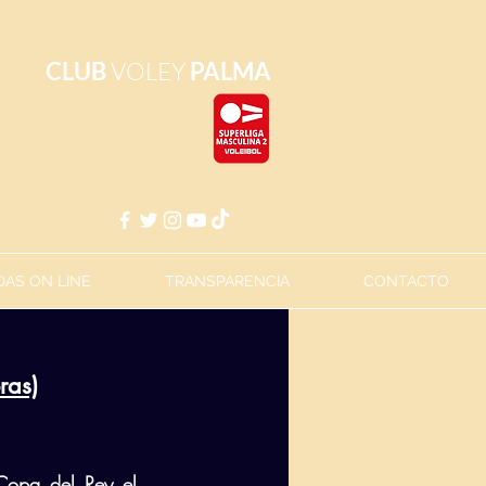
CLUB
VOLEY
PALMA
AS ON LINE
TRANSPARENCIA
CONTACTO
ras)
Copa del Rey el 