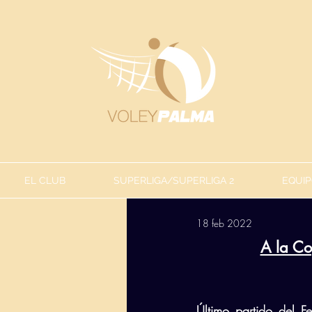
EL CLUB
SUPERLIGA/SUPERLIGA 2
EQUIP
18 feb 2022
A la Co
Último partido del F