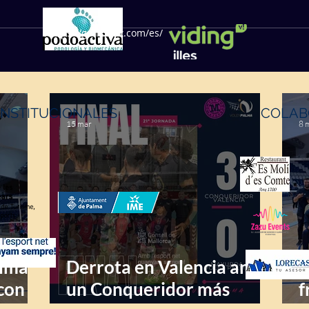
https://geffsport.com/es/
INSTITUCIONALES
COLAB
15 mar
8 
alma
Derrota en Valencia ante
T
con
un Conqueridor más
f