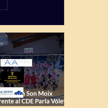
ORADORES
mar
riunfo en Son Moix
rente al CDE Parla Vóley