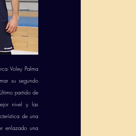
rca Voley Palma 
umar su segundo 
ltimo partido de 
or nivel y las 
terística de una 
er enlazado una 