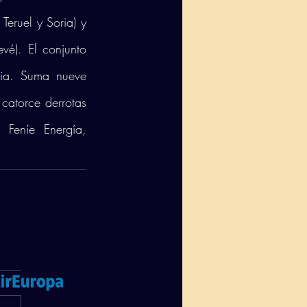
eruel y Soria) y 
é). El conjunto 
ria. Suma nueve 
catorce derrotas 
Feníe Energía, 