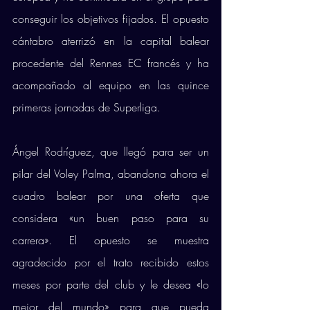
conseguir los objetivos fijados. El opuesto 
cántabro aterrizó en la capital balear 
procedente del Rennes EC francés y ha 
acompañado al equipo en las quince 
primeras jornadas de Superliga. 
Ángel Rodríguez, que llegó para ser un 
pilar del Voley Palma, abandona ahora el 
cuadro balear por una oferta que 
considera «un buen paso para su 
carrera». El opuesto se muestra 
agradecido por el trato recibido estos 
meses por parte del club y le desea «lo 
mejor del mundo» para que pueda 